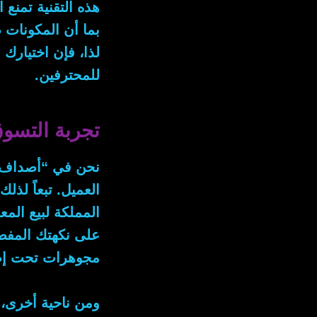
هذه التقنية تمنع 
بما أن
المكونات طب
لذا
، فإن اختيارك 
للمحترفين.
تجربة التس
نحن في “أصداف ش
العميل.
تبعاً لذلك
المملكة لبيع الم
على نكهتك المفضلة
مجوهرات تحت إضاء
ومن ناحية أخرى
،