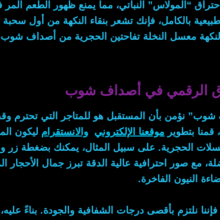
احتراق “المولاس” النباتي، مما يمنع ظهور الطعم المر 
يعية بالكامل، فإنك تشعر بنقاء النكهة من أول سحبة و
لنكهة
معسل النخلة تفاحتين
الحجرية من أصداف شوب هو
وق الرقمي في أصداف شوب
وب” نؤمن بأن المستقبل هو للمتاجر التي تحترم و
، قمنا بتطوير
موقعنا الإلكتروني
والانستقرام
ليكون المن
عسلات الحجرية.
على سبيل المثال
، يمكنك بضغطة زر و
، مع صور احترافية عالية الدقة تبرز جمال الأحجار الم
ة النيون الفاخرة.
 فإننا نلتزم بأقصى درجات الشفافية والجودة.
بناءً عليه
،