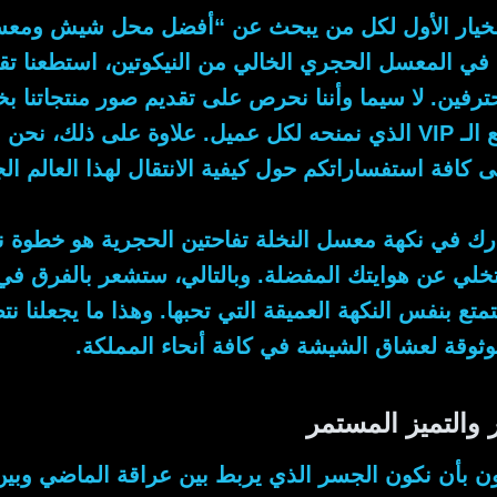
 الخيار الأول لكل من يبحث عن “أفضل محل شيش ومعسل
ي المعسل الحجري الخالي من النيكوتين، استطعنا تق
ترفين.
لا سيما وأننا
نحرص على تقديم صور منتجاتنا بخ
لكل عميل.
علاوة على ذلك
، نحن ن
لى كافة استفساراتكم حول كيفية الانتقال لهذا العالم الج
ارك في نكهة
معسل النخلة تفاحتين
الحجرية هو خطوة ن
تخلي عن هوايتك المفضلة.
وبالتالي
، ستشعر بالفرق ف
متع بنفس النكهة العميقة التي تحبها.
وهذا ما يجعلنا
نتص
وثوقة لعشاق الشيشة في كافة أنحاء المملكة.
ار والتميز المستمر
ن بأن نكون الجسر الذي يربط بين عراقة الماضي وبين