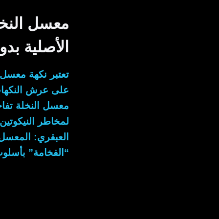
معسل النخل
الأصلية بد
تعتبر نكهة معسل 
على عرش النكهات 
معسل النخلة تفاح
لمخاطر النيكوتين 
العبقري: المعسل 
“الفخامة” بأسل