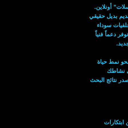
ات” أونلاين.
ديم بديل حقيقي
لفيات سوداء
وفر دعماً فنياً
ديد.
حو نمط حياة
ي نشاطك
در نتائج البحث
 ابتكارات