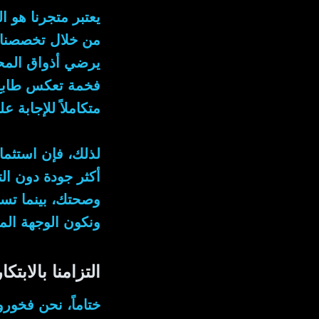
يعتبر متجرنا هو
من خلال
تخصصنا ف
يرضي أذواق المح
فخمة تعكس طابع الـ VIP الذي نمنحه 
متكاملاً للإجابة ع
لذلك
، فإن استثم
أكثر جودة دون ال
وصحتك، بينما تست
ونكون الوجهة الم
التزامنا بالابتك
ختاماً
، نحن فخورو