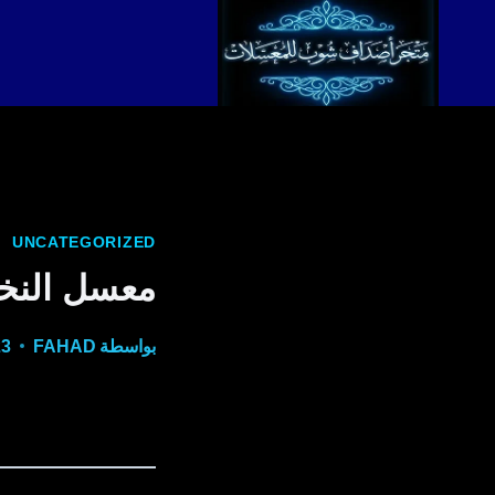
لتجاوز
لى
لمحتوى
UNCATEGORIZED
معسل النخل
بواسطة
FAHAD
23 مارس،