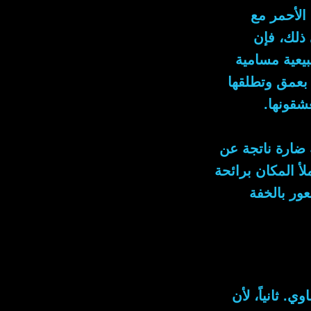
 الأحمر مع
 ذلك
، فإن
يعية مسامية
 بعمق وتطلقها
شقونها.
 ضارة ناتجة عن
 المكان برائحة
 مع شعور بالخفة
ساوي.
ثانياً
، لأن