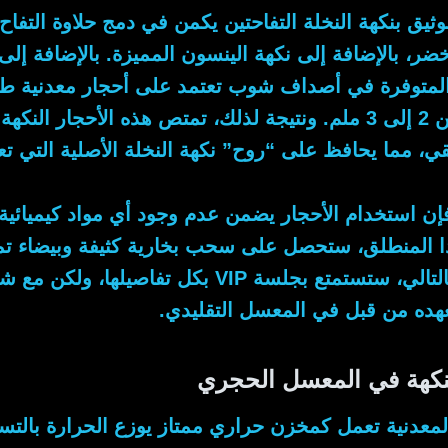
وثيق بنكهة النخلة التفاحتين يكمن في دمج حلاوة التفاح
خضر، بالإضافة إلى نكهة الينسون المميزة.
بالإضافة إلى
المتوفرة في أصداف شوب تعتمد على أحجار معدنية طب
لم.
ونتيجة لذلك
، تمتص هذه الأحجار النكهة
، مما يحافظ على “روح” نكهة النخلة الأصلية التي تع
فإن استخدام الأحجار يضمن عدم وجود أي مواد كيميائية
 المنطلق
، ستحصل على سحب بخارية كثيفة وبيضاء تملأ
التالي
، ستستمتع بجلسة VIP بكل تفاصيلها، ولكن
تعهده من قبل في المعسل التقليدي.
نكهة في المعسل الحجري
 المعدنية تعمل كمخزن حراري ممتاز يوزع الحرارة بالت