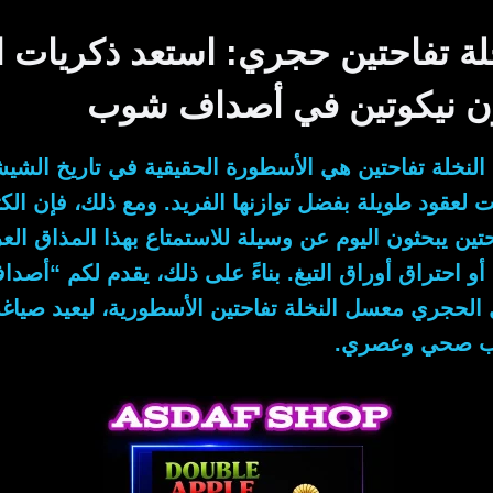
ة تفاحتين حجري: استعد ذكريات ا
ون نيكوتين في أصداف شوب
النخلة تفاحتين هي الأسطورة الحقيقية في تاريخ الش
لعقود طويلة بفضل توازنها الفريد.
ومع ذلك
، فإن ال
تين يبحثون اليوم عن وسيلة للاستمتاع بهذا المذاق ال
أو احتراق أوراق التبغ.
بناءً على ذلك
، يقدم لكم “أصد
الحجري معسل النخلة تفاحتين الأسطورية، ليعيد صياغ
وب صحي وعصري.