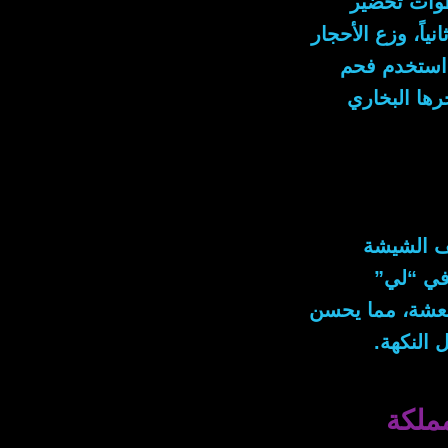
طوات تحضير
انياً
، وزع الأحجار
استخدم فحم
رها البخاري
يف الشيشة
 في “لي”
منعشة، مما يحسن
 النكهة.
ملكة