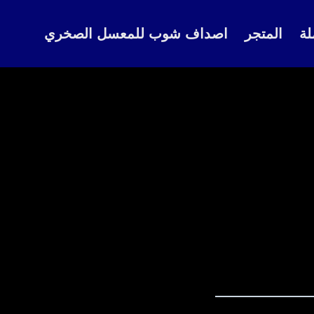
لة
المتجر
اصداف شوب للمعسل الصخري