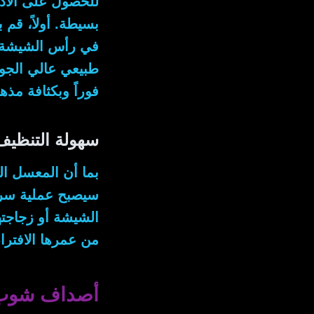
للحصول على الأدا
بسيطة.
أولاً
، قم ب
في رأس الشيشة (
طبيعي عالي الجود
فوراً وبكثافة مذهل
سهولة التنظيف
بما أن
المعسل الح
سيصبح عملية سري
الشيشة أو زجاجته
من عمرها الافترا
أصداف شوب: 