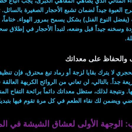
ء المثالي الذي يضاهي المقاهي الكبرى، يجب اتباع خ
رج العبوة جيداً لضمان تشبع الأحجار الصغيرة بالسائل.
ث
يفضل النوع الفنل) بشكل يسمح بمرور الهواء.
ختاماً
، 
ة وسخنه جيداً قبل وضعه، لتبدأ الأحجار في إطلاق سح
ة.
 والحفاظ على معداتك
جري لا يترك بقايا لزجة أو رماد تبغ محترق، فإن تنظ
عة جداً.
بالتالي
، لن تعاني من الروائح الكريهة العالقة
ا.
ونتيجة لذلك
، ستظل معداتك دائماً برائحة التفاح ال
ضي ويضمن لك نقاء الطعم في كل مرة تقوم فيها بتبديل
الوجهة الأولى لعشاق الشيشة في الم