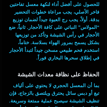
للحصول على أفضل أداء لنكهة
معسل تفاحتين
فاخر الأصلي
، يجب مراعاة خطوات التحضير
بدقة.
أولاً
، يجب رج العبوة جيداً لضمان توزيع
“المولاس” النباتي على كافة الأحجار.
ثانياً
، ضع
الأحجار في رأس الشيشة وتأكد من توزيعها
بشكل يسمح بمرور الهواء بسلاسة.
ختاماً
،
استخدم فحم طبيعي مسخن جيداً لتبدأ الأحجار
في إطلاق سحرها البخاري فوراً.
الحفاظ على نظافة معدات الشيشة
بما أن
المعسل الحجري لا يحتوي على ألياف
تبغ أو دبس سائل يحترق ويلتصق بالزجاج، فإن
تنظيف الشيشة سيصبح عملية ممتعة وسريعة.