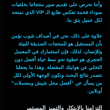
وأننا
نحرص على تقديم صور منتجاتنا بخلفيات
سوداء فخمة تعكس طابع الـ VIP الذي نمنحه
لكل عميل يثق بنا.
علاوة على ذلك
، نحن في أصداف شوب نؤمن
بأن المستقبل هو للمنتجات الصديقة للبيئة
وللإنسان.
لذلك
، فإن استثمارك في المعسل
الحجري هو خطوة نحو نمط حياة أفضل دون
التخلي عن هوايتك المفضلة.
وهذا ما يجعلنا
نتصدر نتائج البحث ونكون الوجهة الأولى لكل
من يسأل عن “أفضل محل شيش ومعسلات”
أونلاين.
التزامنا بالابتكار والتميز المستمر