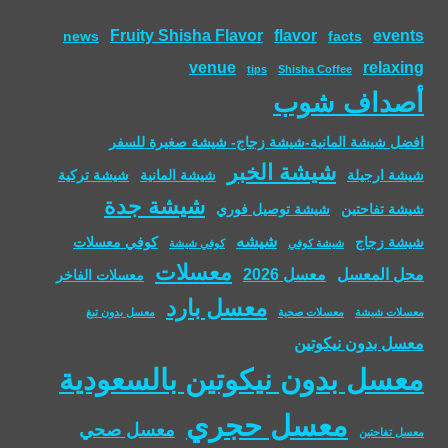
Fruity Shisha Flavor
flavor
events
news
facts
venue
relaxing
tips
Shisha Coffee
أصداف شوب
افضل شيشة المانية-شيشة زجاج- شيشة صغيرة للسفر
شيشة الخبر
شيشة ارجيلة
شيشة المانية
شيشة تركية
شيشة جدة
شيشة تفاحتين
شيشة توصيل فوري
شيشه
شيشة زجاج
كوفي معسلات
شيشة كوفي
كوفي شيشة
معسلات
محل المعسل
معسل 2026
معسلات الفاخر
معسل بارد
معسلات شيشة
معسلات صحية
معسل بدون تبغ
معسل بدون نيكوتين
معسل بدون نيكوتين بالسعودية
معسل حجري
معسل صحي
معسل تفاحتين