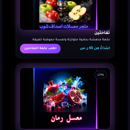
تفاحتين
نكهة منعشة بحلاوة متوازنة ولمسة حموضة خفيفة.
ابتداءً من 65 ر.س
اطلب نكهة التفاحتين
رمان