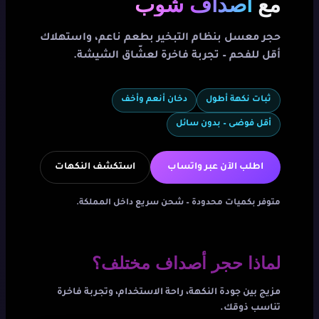
مع
أصداف شوب
حجر معسل بنظام التبخير بطعم ناعم، واستهلاك
أقل للفحم – تجربة فاخرة لعشّاق الشيشة.
ثبات نكهة أطول
دخان أنعم وأخف
أقل فوضى – بدون سائل
اطلب الآن عبر واتساب
استكشف النكهات
متوفر بكميات محدودة – شحن سريع داخل المملكة.
لماذا حجر أصداف مختلف؟
مزيج بين جودة النكهة، راحة الاستخدام، وتجربة فاخرة
تناسب ذوقك.