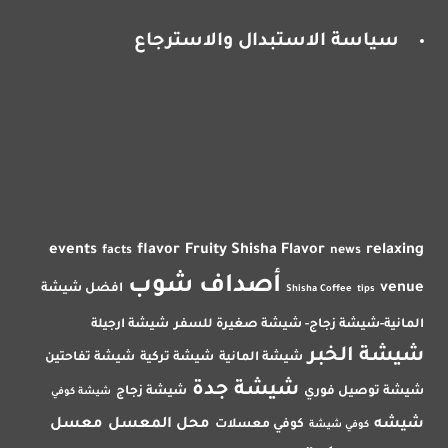
سياسة الاستبدال والاسترجاع
events
flavor
Fruity Shisha Flavor
relaxing
facts
news
أصداف شوب
venue
افضل شيشة
Shisha Coffee
tips
المانية-شيشة زجاج- شيشة صغيرة للسفر
شيشة ارجيلة
شيشة الخبر
شيشة المانية
شيشة تركية
شيشة تفاحتين
شيشة جدة
شيشة توصيل فوري
شيشة زجاج
شيشة كوفي
شيشه
محل المعسل
معسل
كوفي معسلات
كوفي شيشة