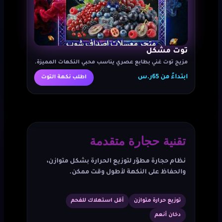
توت مشكل
مزيج توت غني بطابع عصري يناسب محبي النكهات المميزة.
ابتداءً من 65ر.س
اطلب نكهة التوت
تقنية حجارة متقدمة
نظام حجارة مطوّر لتوزيع الحرارة بشكل متوازن،
والحفاظ على النكهة لأطول وقت ممكن.
توزيع حرارة متوازن
أقل استهلاك للفحم
دخان أنعم