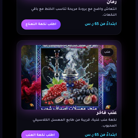
رمان
انتعاش واضح مع برودة مريحة تناسب الخلط مع باقي
النكهات.
ابتداءً من 65 ر.س
اطلب نكهة النعناع
عنب
عنب فاخر
نكهة عنب غنية، قريبة من طابع المعسل الكلاسيكي
المحبوب.
ابتداءً من 65 ر.س
اطلب نكهة العنب