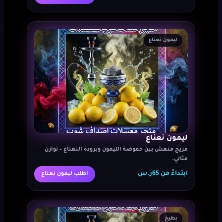
ليمون نعناع
ليمون نعناع
مزيج منعش بين حموضة الليمون وبرودة النعناع – توازن
مثالي.
ابتداءً من 65ر.س
اطلب ليمون نعناع
بطيخ