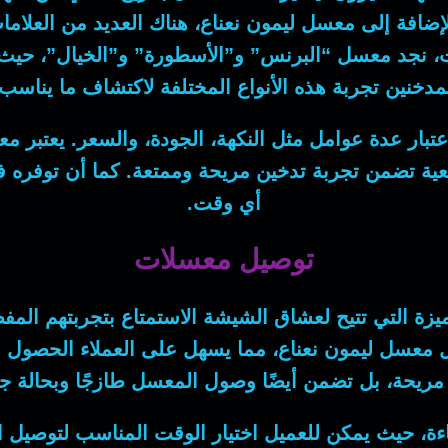
 بالإضافة إلى معسل ليمون نعناع، هناك العديد من العلا
 نجد معسل “البرنس” و”الأسطورة” و”الخيال”، حيث تتمي
مدخنين تجربة هذه الأنواع المختلفة لاكتشاف ما ينا
ار عدة عوامل مثل النكهة، الجودة، والسعر. يعتبر معس
يعية تضمن تجربة تدخين مريحة وممتعة. كما أن توفر
أي وقت.
توصيل معسلات
زة التي تتيح لعشاق الشيشة الاستمتاع بتجربتهم ال
يل معسل ليمون نعناع، مما يسهل على العملاء الحصول 
ريحة، بل تضمن أيضًا وصول المعسل طازجًا وبحالة جيد
ة، حيث يمكن للعميل اختيار الوقت المناسب لتوصيل ال