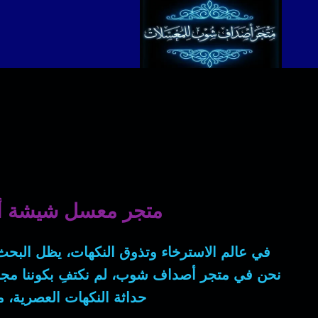
لتجاوز
لى
لمحتوى
متجر معسل شيشة أ
في عالم الاسترخاء وتذوق النكهات، يظل البح
نحن في
متجر أصداف شوب
، لم نكتفِ بكوننا مج
حداثة النكهات العصرية، 