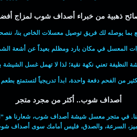
ائح ذهبية من خبراء أصداف شوب لمزاج أفض
 بما يوصله لك فريق
توصيل معسلات
الخاص بنا، ننصحك 
ات المعسل في مكان بارد ومظلم بعيداً عن أشعة ا
 النظيفة تعني نكهة نقية؛ لذا لا تهمل غسل الشيشة 
ثير من الفحم دفعة واحدة، ابدأ تدريجياً لتستمتع بطعم 
أصداف شوب.. أكثر من مجرد متجر
نا. في
متجر معسل شيشة
أصداف شوب، شعارنا هو “الجو
ميز، السرعة، والصدق، فليس أمامك سوى أصداف شو