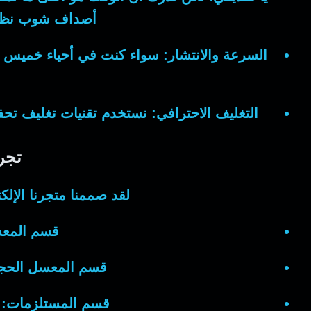
أصداف شوب نظاما
السرعة والانتشار:
سواء كنت في أحياء خميس مش
التغليف الاحترافي:
نستخدم تقنيات تغليف تحفظ
تجر
لقد صممنا متجرنا الإل
قسم المعس
قسم المعسل الحج
قسم المستلزمات:
ك