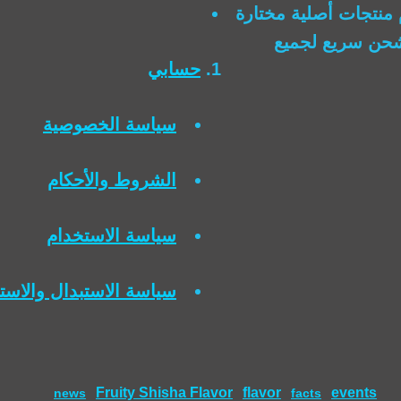
منتجات أصلية مختارة
وشحن سريع لجميع
حسابي
سياسة الخصوصية
الشروط والأحكام
سياسة الاستخدام
سياسة الاستبدال والاست
Fruity Shisha Flavor
flavor
events
news
facts