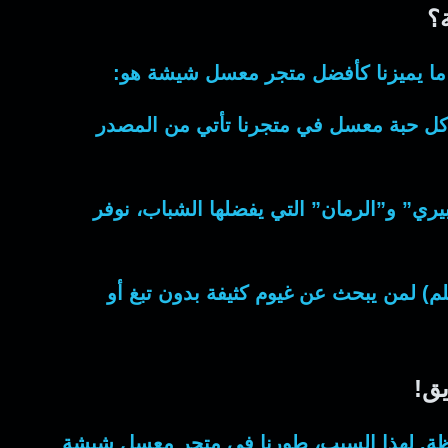
؟
ما يميزنا كأفضل
متجر معسل شيشة
هو:
 كل حبة معسل في متجرنا تأتي من المصدر
بيري” و”الرمان” التي يفضلها الشباب، نوفر
 رائد، وفرنا البدائل الصحية والحجرية (أحجار 2-3 ملم) لمن يبحث عن غيوم كثيفة بدون تبغ أو
ق!
ظة. لهذا السبب، طورنا في
متجر معسل شيشة