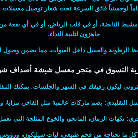
ً لوجستياً فائق السرعة تحت شعار
توصيل معسلات
ف
يط النابضة، أو في قلب الرياض، أو في أي بقعة من 
جاهزون لتلبية النداء.
 الرطوبة والعسل داخل العبوات، مما يضمن وصول المنت
بة التسوق في متجر معسل شيشة أصداف ش
كتروني ليكون رفيقك في السهر والجلسات. يمكنك التنقل
ل التقليدي:
يضم ماركات عالمية مثل الفاخر، مزايا، وا
ري:
نكهات الرمان، المانجو، والخوخ المثلجة التي تعمل ب
ل ما تحتاجه من فحم طبيعي، ليات سيليكون، ورؤوس