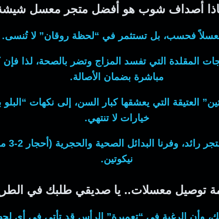
اذا أصداف شوب هو أفضل متجر معسل شيشة
معسلاً فحسب، بل تستثمر في “لحظة روقان” لا تُنسى. 
جات المقلدة التي تفسد المزاج وتضر بالصحة، لذا فإن
مباشرة بضمان الأصالة.
ين” العتيقة التي يعشقها كبار السن، إلى نكهات “البلو 
خيارات لا تنتهي.
كمتجر
نيكوتين.
ة توصيل معسلات.. يا صديقي طلبك في الطري
ك، وأن الرغبة في “تعميرة” الرأس قد تأتي في أي لح