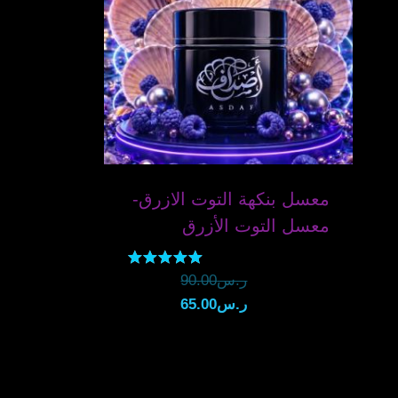
معسل بنكهة التوت الازرق-
معسل التوت الأزرق
السعر
ر.س
90.00
تم التقييم
5.00
السعر
الأصلي
ر.س
65.00
من 5
هو:
الحالي
هو:
ر.س90.00.
ر.س65.00.