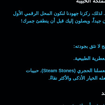
كه الحبيبة
ذلك، ركزنا جهودنا لنكون المحل الرقمي الأول
ن جيداً، ويصلون إليك قبل أن ينطفئ جمرك!
ج لا نثق بجودته:
عطرية الطبيعية.
بحثاً عن شيء جديد، فجرب معسلنا الحجري (Steam Stones). حبيبات
د