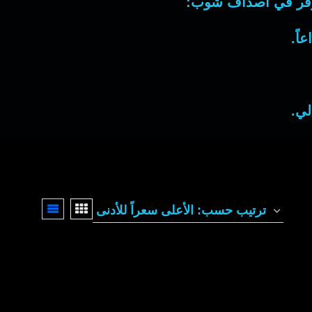
نوفر في أصداف شوب:
اً.
لي.