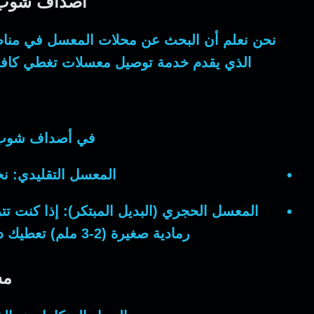
أصداف شوب: 
نحن نعلم أن البحث عن
محلات المعسل
في مناطق
الذي يقدم خدمة
توصيل معسلات
تغطي كافة 
في
أصداف شوب
المعسل التقليدي:
نخت
المعسل الحجري (البديل المبتكر):
إذا كنت تت
رمادية صغيرة (2-3 ملم) تعطيك دخاناً أبيض كثيفاً ونكهة فواحة دون احتراق للتبغ، مما يجعله الخيار الأذكى والأكثر نقاءً.
مس