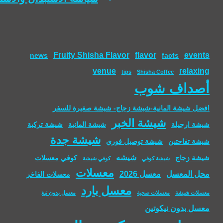
Fruity Shisha Flavor
flavor
events
news
facts
venue
relaxing
tips
Shisha Coffee
أصداف شوب
افضل شيشة المانية-شيشة زجاج- شيشة صغيرة للسفر
شيشة الخبر
شيشة ارجيلة
شيشة المانية
شيشة تركية
شيشة جدة
شيشة تفاحتين
شيشة توصيل فوري
شيشه
شيشة زجاج
كوفي معسلات
شيشة كوفي
كوفي شيشة
معسلات
محل المعسل
معسل 2026
معسلات الفاخر
معسل بارد
معسلات شيشة
معسلات صحية
معسل بدون تبغ
معسل بدون نيكوتين