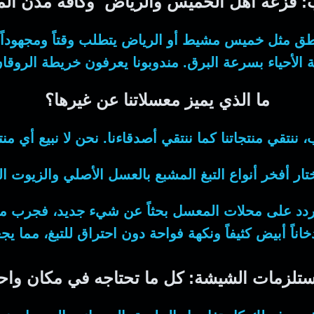
فزعة أهل الخميس والرياض وكافة مدن الممل
 مثل خميس مشيط أو الرياض يتطلب وقتاً ومجهوداً. ل
الأحياء بسرعة البرق. مندوبونا يعرفون خريطة الروقا
ما الذي يميز معسلاتنا عن غيرها؟
، ننتقي منتجاتنا كما ننتقي أصدقاءنا. نحن لا نبيع أي منت
ار أفخر أنواع التبغ المشبع بالعسل الأصلي والزيوت ال
ردد على
محلات المعسل
تلزمات الشيشة: كل ما تحتاجه في مكان واح