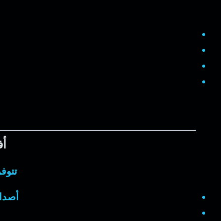
أف
تتوف
أصدا
م