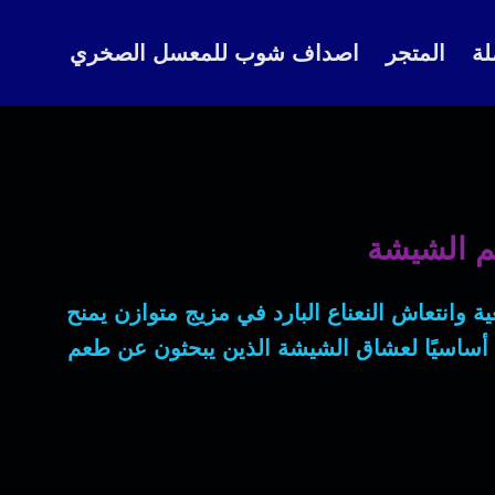
لة
المتجر
اصداف شوب للمعسل الصخري
لم الشيشة
ة وانتعاش النعناع البارد في مزيج متوازن يمنح
ا أساسيًا لعشاق الشيشة الذين يبحثون عن طعم