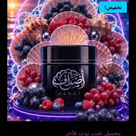
تخفيض!
معسل عنب توت فاخر