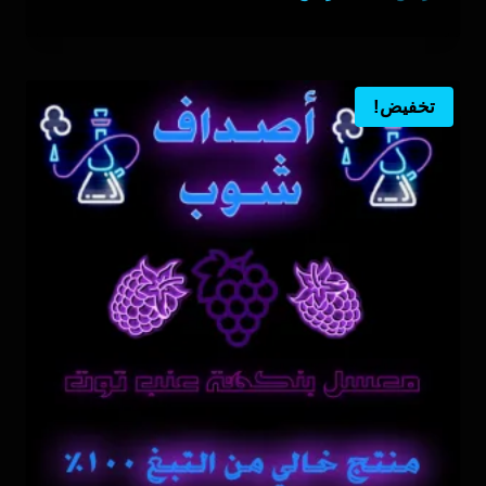
الأصلي
الحالي
هو:
هو:
ر.س180.00.
ر.س133.00.
تخفيض!