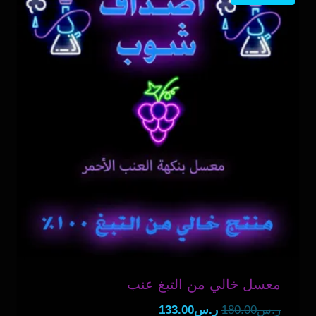
معسل خالي من التبغ عنب
السعر
السعر
ر.س
180.00
ر.س
133.00