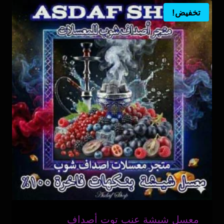
تخفيض!
معسل شيشة عنب توت أصداف