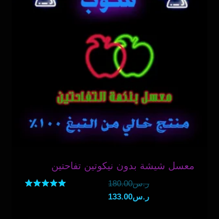
معسل شيشة بدون نيكوتين تفاحتين
السعر
ر.س
180.00
السعر
الأصلي
تم التقييم
ر.س
133.00
5.00
هو:
الحالي
من 5