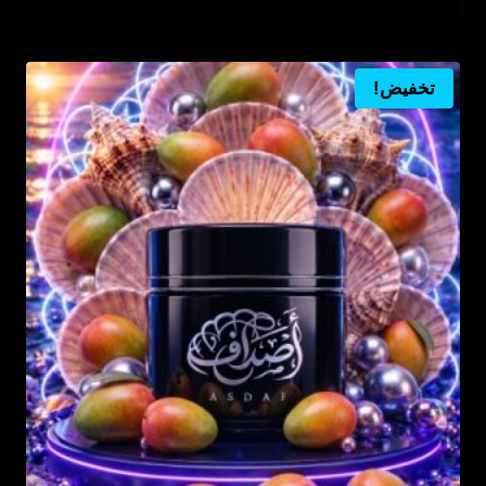
5.00
هو:
هو:
من 5
ر.س90.00.
ر.س65.00.
تخفيض!