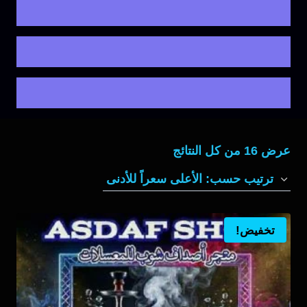
تم
عرض ⁦16⁩ من كل النتائج
الفرز
حسب
السعر:
تخفيض!
الأعلى
إلى
الأدنى