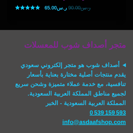
السعر
السعر
ر.س
90.00
ر.س
65.00
الأصلي
الحالي
تم التقييم
5.00
هو:
هو:
من 5
ر.س90.00.
ر.س65.00.
متجر أصداف شوب للمعسلات
أصداف شوب
هو متجر إلكتروني سعودي
يقدم منتجات أصلية مختارة بعناية بأسعار
تنافسية، مع خدمة عملاء متميزة وشحن سريع
لجميع مناطق المملكة العربية السعودية.
المملكة العربية السعودية - الخبر
0 539 159 593
info@asdaafshop.com