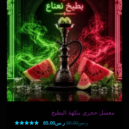
معسل حجري بنكهة البطيخ
السعر
السعر
ر.س
90.00
ر.س
65.00