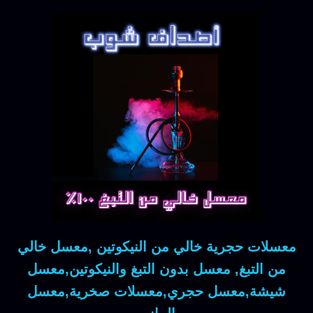
معسلات حجرية خالي من النيكوتين ,معسل خالي
من التبغ, معسل بدون التبغ والنيكوتين,معسل
شيشة,معسل حجري,معسلات صخرية,معسل