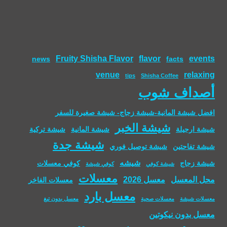
Fruity Shisha Flavor
flavor
events
news
facts
venue
relaxing
tips
Shisha Coffee
أصداف شوب
افضل شيشة المانية-شيشة زجاج- شيشة صغيرة للسفر
شيشة الخبر
شيشة ارجيلة
شيشة المانية
شيشة تركية
شيشة جدة
شيشة تفاحتين
شيشة توصيل فوري
شيشه
شيشة زجاج
كوفي معسلات
شيشة كوفي
كوفي شيشة
معسلات
محل المعسل
معسل 2026
معسلات الفاخر
معسل بارد
معسلات شيشة
معسلات صحية
معسل بدون تبغ
معسل بدون نيكوتين