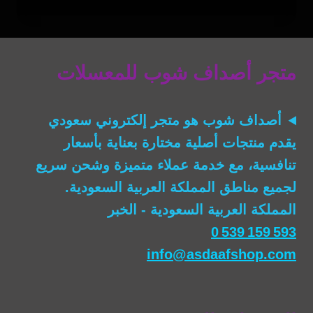
الأصلي
الحالي
تم التقييم
5.00
هو:
هو:
من 5
ر.س90.00.
ر.س65.00.
متجر أصداف شوب للمعسلات
أصداف شوب
هو متجر إلكتروني سعودي
يقدم منتجات أصلية مختارة بعناية بأسعار
تنافسية، مع خدمة عملاء متميزة وشحن سريع
لجميع مناطق المملكة العربية السعودية.
المملكة العربية السعودية - الخبر
0 539 159 593
info@asdaafshop.com