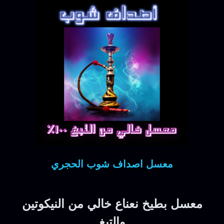
معسل اصداف شوب الحجري
معسل بطيخ نعناع خالي من النيكوتين
والتبغ