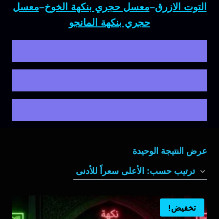
التوت الازرق
–
معسل حجري بنكهة الخوخ
–
معسل
حجري بنكهة المانجو
عرض النتيجة الوحيدة
تخفيض!