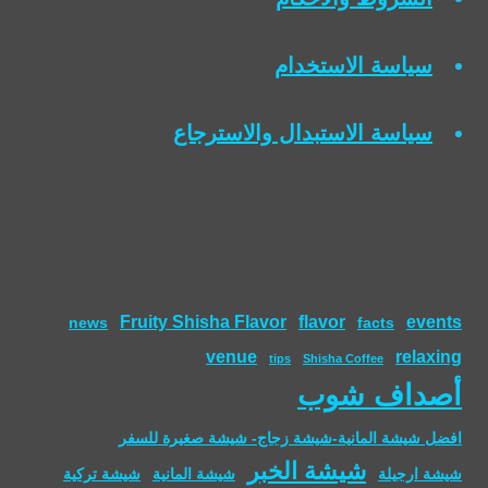
سياسة الاستخدام
سياسة الاستبدال والاسترجاع
Fruity Shisha Flavor
flavor
events
news
facts
venue
relaxing
tips
Shisha Coffee
أصداف شوب
افضل شيشة المانية-شيشة زجاج- شيشة صغيرة للسفر
شيشة الخبر
شيشة ارجيلة
شيشة المانية
شيشة تركية