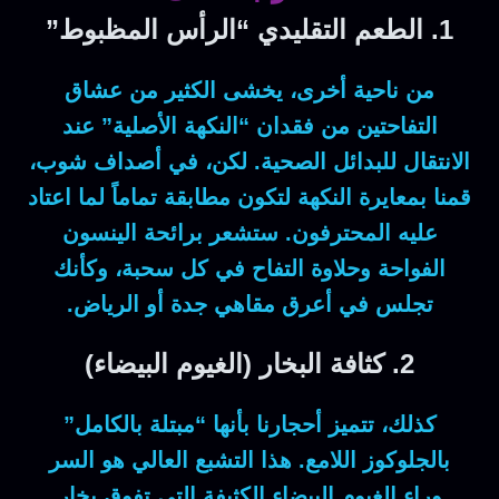
1. الطعم التقليدي “الرأس المظبوط”
من ناحية أخرى
، يخشى الكثير من عشاق
التفاحتين من فقدان “النكهة الأصلية” عند
الانتقال للبدائل الصحية.
لكن
، في أصداف شوب،
قمنا بمعايرة النكهة لتكون مطابقة تماماً لما اعتاد
عليه المحترفون. ستشعر برائحة الينسون
الفواحة وحلاوة التفاح في كل سحبة، وكأنك
تجلس في أعرق مقاهي جدة أو الرياض.
2. كثافة البخار (الغيوم البيضاء)
كذلك
، تتميز أحجارنا بأنها “مبتلة بالكامل”
بالجلوكوز اللامع. هذا التشبع العالي هو السر
وراء الغيوم البيضاء الكثيفة التي تفوق بخار