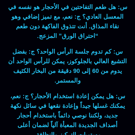
س: هل طعم التفاحتين في الأحجار هو نفسه في
المعسل العادي؟
ج:
نعم، مع تميز إضافي وهو
نقاء المذاق. أنت تتذوق الفاكهة دون طعم
“احتراق الورق” المزعج.
س: كم تدوم جلسة الرأس الواحد؟
ج:
بفضل
التشبع العالي بالجلوكوز، يمكن للرأس الواحد أن
يدوم من 60 إلى 90 دقيقة من البخار الكثيف
والمستمر.
س: هل يمكن إعادة استخدام الأحجار؟
ج:
نعم،
يمكنك غسلها جيداً وإعادة نقعها في سائل نكهة
جديد، ولكننا نوصي دائماً باستخدام أحجار
أصداف الجديدة المعبأة آلياً لضمان أعلى
مستويات التركيز والنظافة.