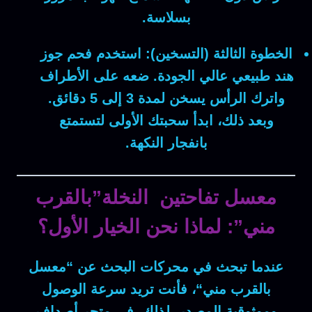
بسلاسة.
الخطوة الثالثة (التسخين):
استخدم فحم جوز
هند طبيعي عالي الجودة. ضعه على الأطراف
واترك الرأس يسخن لمدة 3 إلى 5 دقائق.
وبعد ذلك
، ابدأ سحبتك الأولى لتستمتع
بانفجار النكهة.
معسل تفاحتين النخلة”بالقرب
مني”: لماذا نحن الخيار الأول؟
عندما تبحث في محركات البحث عن “
معسل
بالقرب مني
“، فأنت تريد سرعة الوصول
وموثوقية المصدر.
لذلك
، في متجر أصداف