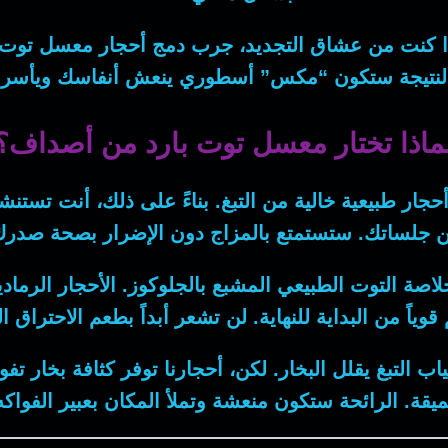
ذا كنت من عشاق التجديد، جرب دمج أحجار
معسل توت
النتيجة ستكون “مكس” أسطوري ينعش أنفاسك ويأسر
ماذا تختار معسل توت بارد من أصداف؟
حجار طبيعية خالية من التبغ.
بناءً على ذلك
، أنت تستنشق 
 جلساتك. ستستمتع بالمزاج دون الإضرار بصحة صدرك
صة التوت الطبيعي المشبع بالجلوكوز. الأحجار الرمادي
قوياً من البداية للنهاية. لن تشعر أبداً بطعم الاحتراق
ب التبغ يقلل البخار.
لكن
، أحجارنا توفر كثافة بخار ت
يقة. الرائحة ستكون منعشة وتملأ المكان بعبير الفواكه