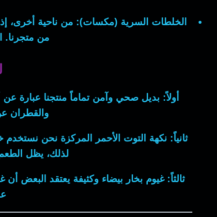
الخلطات السرية (مكسات):
من ناحية أخرى
، إ
من متجرنا. 
ل
أولاً: بديل صحي وآمن تماماً
منتجنا عبارة عن أ
والقطران عن
ثانياً: نكهة التوت الأحمر المركزة
نحن نستخدم خلا
لذلك
، يظل الطعم 
ثالثاً: غيوم بخار بيضاء وكثيفة
يعتقد البعض أن غيا
عم