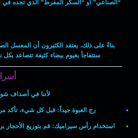
“الصناعي” أو “السكر المفرط” الذي تجده في ال
بناءً على ذلك
، يعتقد الكثيرون أن المعسل ا
ستتفاجأ بغيوم بيضاء كثيفة تتصاعد بكل
أسرا
لأننا في
أصداف شو
رج العبوة جيداً:
قبل كل شيء
، تأكد م
استخدام رأس سيراميك:
قم بتوزيع الأحجار ب