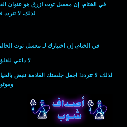
في الختام
، إن
معسل توت ازرق
هو عنوان ال
لذلك
، لا تتردد
في الختام
، إن اختيارك لـ
معسل توت
الخالي
لا داعي للقلق
لذلك
، لا تتردد! اجعل جلستك القادمة تنبض بالحي
وموثو