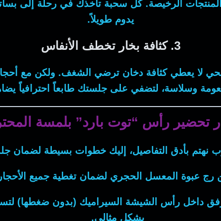
منتجات الرخيصة. كل سحبة تأخذك في رحلة إلى بساتين 
يدوم طويلاً.
3. كثافة بخار تخطف الأنفاس
لصحي لا يعطي كثافة دخان ترضي الشغف. ولكن مع أحجا
 نعومة وسلاسة، لتضفي على جلستك طابعاً احترافياً ي
ر تحضير رأس “توت بارد” بلمسة المحتر
ب
نهتم بأدق التفاصيل، إليك خطوات بسيطة لضمان جلس
ن رج عبوة المعسل الحجري لضمان تغطية جميع الأحجار 
رفق داخل رأس الشيشة السيراميك (بدون ضغطها) لتسمح 
بشكل مثالي.