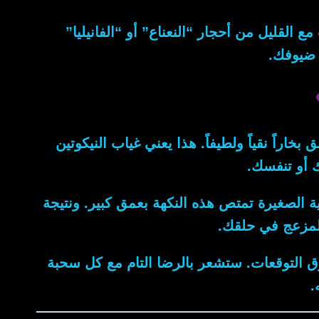
مع القليل من أحجار “النعناع” أو “الفانيليا”
 ضيوفك.
بخاراً نقياً ولطيفاً. هذا يعني غياب النيكوتين
 أو تنفسك.
ة الصغيرة تمتص هذه النكهة بعمق كبير.
ونتيجة
 المزعج في حلقك.
فوق التوقعات. ستشعر بالرضا التام مع كل سحبة
.