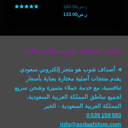
السعر
ر.س
180.00
السعر
الأصلي
تم التقييم
ر.س
133.00
5.00
هو:
الحالي
من 5
هو:
ر.س180.00.
ر.س133.00.
متجر أصداف شوب للمعسلات
أصداف شوب
هو متجر إلكتروني سعودي
يقدم منتجات أصلية مختارة بعناية بأسعار
تنافسية، مع خدمة عملاء متميزة وشحن سريع
لجميع مناطق المملكة العربية السعودية.
المملكة العربية السعودية - الخبر
0 539 159 593
info@asdaafshop.com