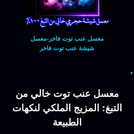
معسل عنب توت فاخر-معسل
شيشة عنب توت فاخر
معسل عنب توت خالي من
التبغ: المزيج الملكي لنكهات
الطبيعة