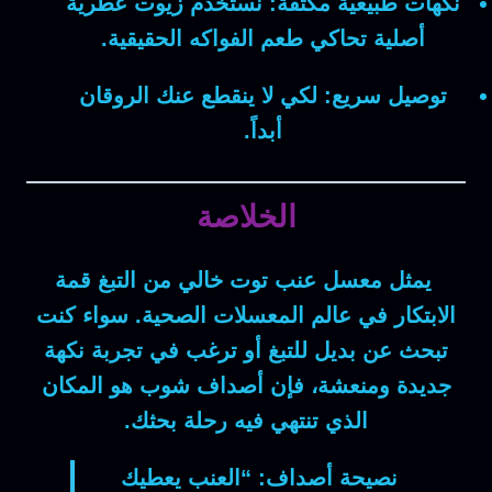
نكهات طبيعية مكثفة:
نستخدم زيوت عطرية
أصلية تحاكي طعم الفواكه الحقيقية.
توصيل سريع:
لكي لا ينقطع عنك الروقان
أبداً.
الخلاصة
يمثل
معسل عنب توت خالي من التبغ
قمة
الابتكار في عالم المعسلات الصحية.
سواء كنت
تبحث عن بديل للتبغ أو ترغب في تجربة نكهة
جديدة ومنعشة، فإن أصداف شوب هو المكان
الذي تنتهي فيه رحلة بحثك.
نصيحة أصداف:
“العنب يعطيك