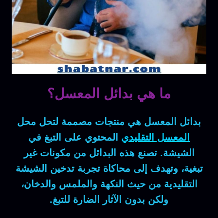
ما هي بدائل المعسل؟
بدائل المعسل
هي منتجات مصممة لتحل محل
المعسل التقليدي
المحتوي على التبغ في
الشيشة. تصنع هذه البدائل من مكونات غير
تبغية، وتهدف إلى محاكاة تجربة تدخين الشيشة
التقليدية من حيث النكهة والملمس والدخان،
ولكن بدون الآثار الضارة للتبغ.