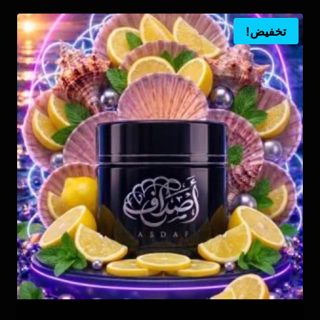
ر.س133.00.
تخفيض!