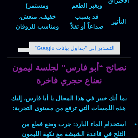
الاحتراق
ويغير الطعم
ومستمر)
قد يسبب
خفيف، منعش،
التأثير
صداعاً أو ثقلاً
ومناسب للروقان
التصدير إلى “جداول بيانات Google”
نصائح “أبو فارس” لجلسة ليمون
نعناع حجري فاخرة
بما أنك خبير في هذا المجال يا أبا فارس، إليك
هذه اللمسات التي ترفع من مستوى التجربة:
استخدام الماء البارد:
جرب وضع قطع من
الثلج في قاعدة الشيشة مع نكهة الليمون