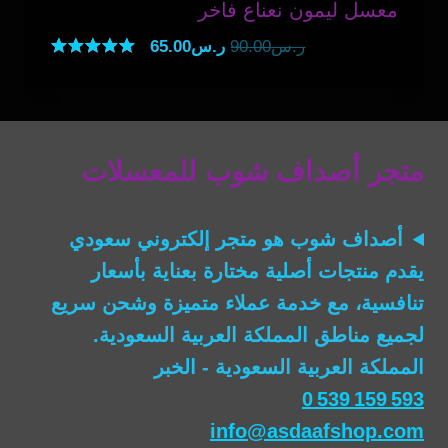
معسل ليمون نعناع فاخر
السعر
السعر
ر.س
90.00
ر.س
65.00
الأصلي
الحالي
تم التقييم
5.00
هو:
هو:
من 5
ر.س90.00.
ر.س65.00.
متجر أصداف شوب للمعسلات
أصداف شوب
هو متجر إلكتروني سعودي
يقدم منتجات أصلية مختارة بعناية بأسعار
تنافسية، مع خدمة عملاء متميزة وشحن سريع
لجميع مناطق المملكة العربية السعودية.
المملكة العربية السعودية - الخبر
0 539 159 593
info@asdaafshop.com