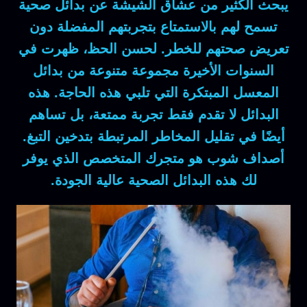
يبحث الكثير من عشاق الشيشة عن بدائل صحية
تسمح لهم بالاستمتاع بتجربتهم المفضلة دون
تعريض صحتهم للخطر. لحسن الحظ، ظهرت في
السنوات الأخيرة مجموعة متنوعة من بدائل
المعسل المبتكرة التي تلبي هذه الحاجة. هذه
البدائل لا تقدم فقط تجربة ممتعة، بل تساهم
أيضًا في تقليل المخاطر المرتبطة بتدخين التبغ.
أصداف شوب هو متجرك المتخصص الذي يوفر
لك هذه البدائل الصحية عالية الجودة.