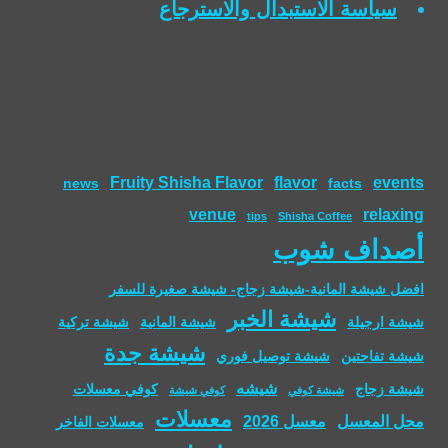
سياسة الاستبدال والاسترجاع
Fruity Shisha Flavor
flavor
events
news
facts
venue
relaxing
tips
Shisha Coffee
أصداف شوب
افضل شيشة المانية-شيشة زجاج- شيشة صغيرة للسفر
شيشة الخبر
شيشة ارجيلة
شيشة المانية
شيشة تركية
شيشة جدة
شيشة تفاحتين
شيشة توصيل فوري
شيشه
شيشة زجاج
كوفي معسلات
شيشة كوفي
كوفي شيشة
معسلات
محل المعسل
معسل 2026
معسلات الفاخر