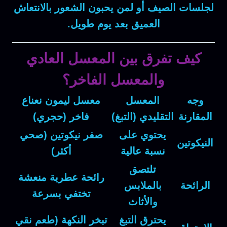
لجلسات الصيف أو لمن يحبون الشعور بالانتعاش
العميق بعد يوم طويل.
كيف تفرق بين المعسل العادي
والمعسل الفاخر؟
وجه
المعسل
معسل ليمون نعناع
المقارنة
التقليدي (التبغ)
فاخر (حجري)
يحتوي على
صفر نيكوتين (صحي
النيكوتين
نسبة عالية
أكثر)
تلتصق
رائحة عطرية منعشة
الرائحة
بالملابس
تختفي بسرعة
والأثاث
يحترق التبغ
تبخر النكهة (طعم نقي