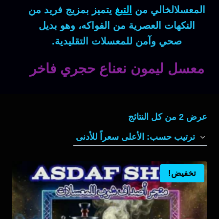
المعسلالخالي من
التبغ
يتميز بمزيج فريد من
النكهات العصرية من الفواكه، وهو بديل
صحي وآمن للمعسلات التقليدية.
معسل ليمون نعناع حجري فاخر
تم
عرض ⁦2⁩ من كل النتائج
الفرز
حسب
السعر:
تخفيض!
الأعلى
إلى
الأدنى