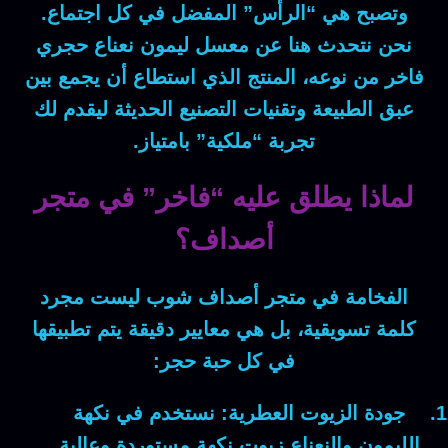
وتصبح هي “الرأس” المفضل في كل اجتماع.
نحن نتحدث هنا عن
معسل ليمون نعناع حجري
فاخر
من نوعه، المنتج الذي استطاع أن يجمع بين
عبق الطبيعة وتقنيات التصنيع الحديثة ليقدم لك
تجربة “ملكية” بامتياز.
لماذا يطلق عليه “فاخر” في متجر
أصداف؟
الفخامة في متجر
أصداف شوب
ليست مجرد
كلمة تسويقية، بل هي معايير دقيقة يتم تطبيقها
في كل حبة حجر:
جودة الزيوت العطرية:
نستخدم في نكهة
الليمون والنعناع زيوت نكهة مستوردة وعالية