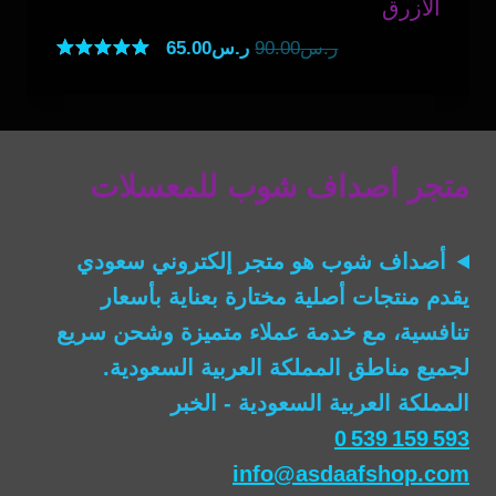
الأزرق
السعر
السعر
ر.س
90.00
ر.س
65.00
الأصلي
الحالي
تم التقييم
5.00
هو:
هو:
من 5
ر.س90.00.
ر.س65.00.
متجر أصداف شوب للمعسلات
أصداف شوب
هو متجر إلكتروني سعودي
يقدم منتجات أصلية مختارة بعناية بأسعار
تنافسية، مع خدمة عملاء متميزة وشحن سريع
لجميع مناطق المملكة العربية السعودية.
المملكة العربية السعودية - الخبر
0 539 159 593
info@asdaafshop.com