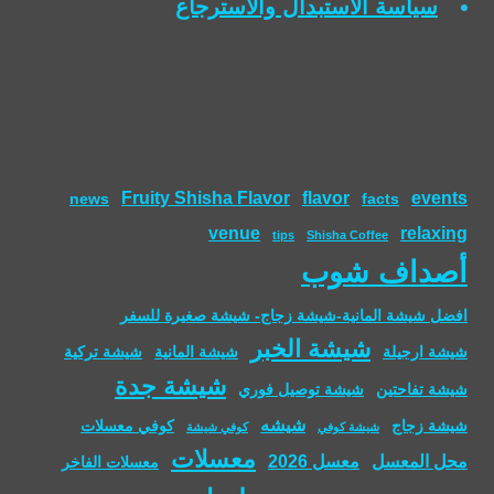
سياسة الاستبدال والاسترجاع
Fruity Shisha Flavor
flavor
events
news
facts
venue
relaxing
tips
Shisha Coffee
أصداف شوب
افضل شيشة المانية-شيشة زجاج- شيشة صغيرة للسفر
شيشة الخبر
شيشة ارجيلة
شيشة المانية
شيشة تركية
شيشة جدة
شيشة تفاحتين
شيشة توصيل فوري
شيشه
شيشة زجاج
كوفي معسلات
شيشة كوفي
كوفي شيشة
معسلات
محل المعسل
معسل 2026
معسلات الفاخر