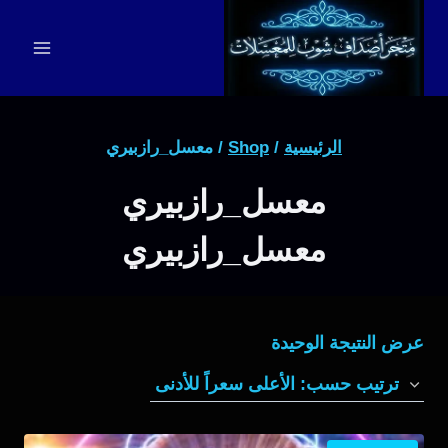
لتجاوز
لى
لمحتوى
الرئيسية
/
Shop
/
معسل_رازبيري
معسل_رازبيري
معسل_رازبيري
عرض النتيجة الوحيدة