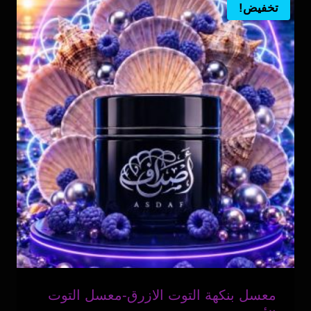
تخفيض!
معسل بنكهة التوت الازرق-معسل التوت