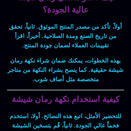
عالية الجودة؟
أولاً
، تأكد من
مصدر المنتج
الموثوق.
ثانياً
، تحقق
من
تاريخ الصنع
و
مدة الصلاحية
.
أخيراً
، اقرأ
تقييمات العملاء
لضمان
جودة المنتج
.
بهذه الخطوات
، يمكنك
ضمان
شراء
نكهة رمان
شيشة
حقيقية.
كما
ينصح
بشراء النكهة
من
متاجر
متخصصة
مثل أصاف شوب.
كيفية استخدام نكهة رمان شيشة
للتحضير الأمثل
، اتبع
هذه النصائح
.
أولا
، استخدم
فحماً عالي الجودة
.
ثانياً
، قُم
بتسخين الشيشة