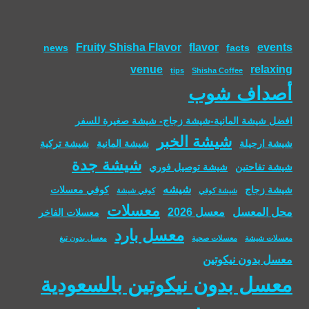
Fruity Shisha Flavor
flavor
events
news
facts
venue
relaxing
tips
Shisha Coffee
أصداف شوب
افضل شيشة المانية-شيشة زجاج- شيشة صغيرة للسفر
شيشة الخبر
شيشة ارجيلة
شيشة المانية
شيشة تركية
شيشة جدة
شيشة تفاحتين
شيشة توصيل فوري
شيشه
شيشة زجاج
كوفي معسلات
شيشة كوفي
كوفي شيشة
معسلات
محل المعسل
معسل 2026
معسلات الفاخر
معسل بارد
معسلات شيشة
معسلات صحية
معسل بدون تبغ
معسل بدون نيكوتين
معسل بدون نيكوتين بالسعودية