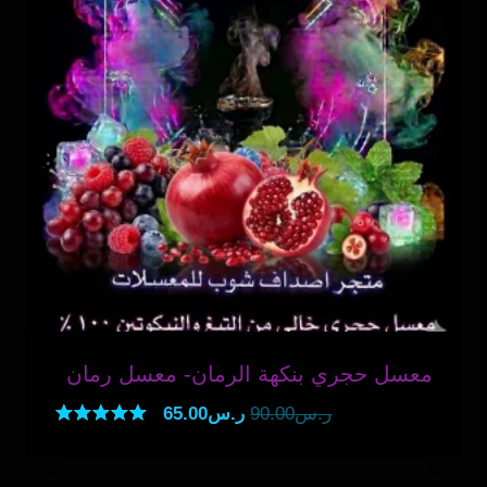
معسل حجري بنكهة الرمان- معسل رمان
السعر
السعر
ر.س
90.00
ر.س
65.00
الأصلي
الحالي
تم التقييم
5.00
هو:
هو:
من 5