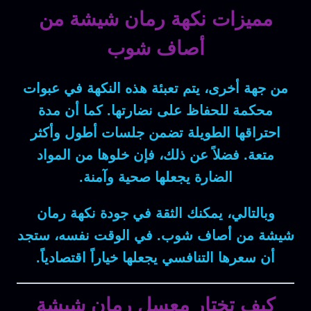
مميزات نكهة رمان شيشة من
أصاف شوب
من جهة أخرى
، يتم
تعبئة هذه النكهة
في
عبوات
محكمة
للحفاظ على
نضارتها
.
كما أن
مدة
احتراقها الطويلة
تضمن
جلسات أطول
وأكثر
متعة.
فضلاً عن ذلك
، فإن
خلوها من المواد
الضارة
يجعلها
صحية
وآمنة.
وبالتالي
، يمكنك
الثقة
في جودة
نكهة رمان
شيشة
من أصاف شوب.
في الوقت نفسه
، ستجد
أن
سعرها التنافسي
يجعلها
خياراً اقتصادياً
.
كيف تختار معسل رمان شيشة