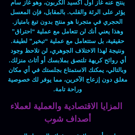
ينتج عنه غاز أول أكسيد الكربون،
وهو
غاز سام
يؤثر على الرئة والقلب.
بالمقابل
، فإن المعسل
الحجري في متجرنا هو
منتج بدون تبغ
بامتياز.
وهذا يعني
أنك لن تتعامل مع عملية “احتراق”
حقيقية،
بل
ستتعامل مع عملية “تبخير” لطيفة.
ونتيجة لهذا الاختلاف الجوهري
، لن تلاحظ وجود
أي روائح كريهة تلتصق بملابسك أو أثاث منزلك.
وبالتالي
، يمكنك الاستمتاع بجلستك في أي مكان
مغلق دون إزعاج الآخرين،
مما يوفر
لك خصوصية
وراحة تامة.
المزايا الاقتصادية والعملية لعملاء
أصداف شوب