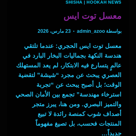
SHISHA
|
HOOKAH NEWS
معسل توت ايس
بواسطة
admin_azoo
23 مارس، 2026
معسل توت ايس الحجري: عندما تلتقي
هندسة النكهة بجماليات البخار البارد في
عالمٍ يتسارع فيه الابتكار، لم يعد المستهلك
العصري يبحث عن مجرد “شيشة” لتقضية
الوقت؛ بل أصبح يبحث عن “تجربة
استرخاء مهندسة” تجمع بين الأمان الصحي
والتميز البصري. ومن هنا، يبرز متجر
أصداف شوب كمنصة رائدة لا تبيع
المنتجات فحسب، بل تصيغ مفهوماً
جديداً…