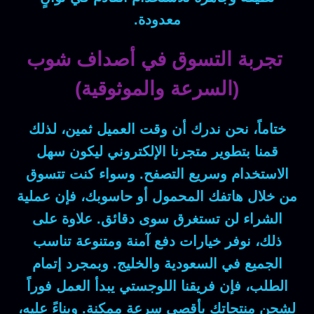
معدودة.
تجربة التسوق في أصداف شوب
(السرعة والموثوقية)
ختاماً
، نحن ندرك أن وقت العميل ثمين،
لذلك
قمنا بتطوير متجرنا الإلكتروني ليكون سهل
الاستخدام وسريع التصفح.
وسواء كنت
تتسوق
من خلال هاتفك المحمول أو حاسوبك،
فإن
عملية
الشراء لن تستغرق سوى دقائق.
علاوة على
ذلك
، نوفر خيارات دفع آمنة ومتنوعة تناسب
الجميع في السعودية والخليج.
وبمجرد
إتمام
الطلب،
فإن
فريقنا اللوجستي يبدأ العمل فوراً
لشحن منتجاتك بأقصى سرعة ممكنة.
وبناءً عليه
،