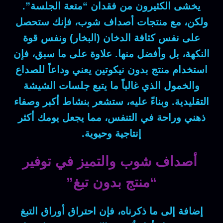
يخشى الكثيرون من فقدان “متعة الجلسة”.
ولكن
، مع منتجات أصداف شوب،
فإنك
ستحصل
على نفس كثافة الدخان (البخار) ونفس قوة
النكهة،
بل
وأفضل منها.
علاوة على ما سبق
، فإن
استخدام
منتج بدون نيكوتين
يعني وداعاً للصداع
والخمول الذي غالباً ما يتبع جلسات الشيشة
التقليدية.
وبناءً عليه
، ستشعر بنشاط أكبر وصفاء
ذهني وراحة في التنفس،
مما يجعل
يومك أكثر
إنتاجية وحيوية.
أصداف شوب والتميز في توفير
“منتج بدون تبغ”
إضافة إلى ما ذكرناه
، فإن احتراق أوراق التبغ