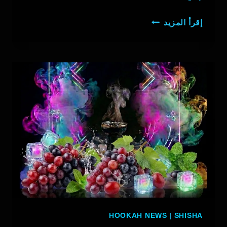
معسل
إقرأ المزيد
توت
ايس
HOOKAH NEWS
|
SHISHA