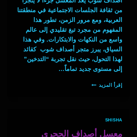
أصداف شوب يُعد المعسل جزءاً لا يتجزأ
من ثقافة الجلسات الاجتماعية في منطقتنا
العربية، ومع مرور الزمن، تطور هذا
المفهوم من مجرد تبغ تقليدي إلى عالم
واسع من النكهات والابتكارات. وفي هذا
السياق، يبرز متجر أصداف شوب كقائد
لهذا التحول، حيث نقل تجربة “التدخين”
إلى مستوى جديد تماماً…
المعسل
إقرأ المزيد
SHISHA
معسل أصداف الحجري