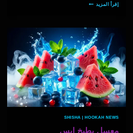
معسل
إقرأ المزيد
عنب
ايس
SHISHA
|
HOOKAH NEWS
معسل بطيخ ايس