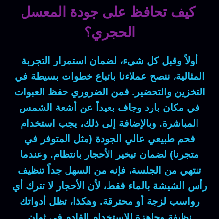
كيف تحافظ على جودة المعسل
الحجري؟
أولاً وقبل كل شيء
، لضمان استمرار التجربة
المثالية، ننصح عملاءنا باتباع خطوات بسيطة في
التخزين والتحضير.
فمن الضروري
حفظ العبوات
في مكان بارد وجاف بعيداً عن أشعة الشمس
المباشرة.
وبالإضافة إلى ذلك
، يجب استخدام
فحم طبيعي عالي الجودة (مثل المتوفر في
متجرنا) لضمان تبخير الأحجار بانتظام.
وعندما
تنتهي من الجلسة،
فإنه
من السهل جداً تنظيف
رأس الشيشة بالماء فقط،
لأن
الأحجار لا تترك أي
رواسب لزجة أو محترقة.
وهكذا
، تظل أدواتك
نظيفة وجاهزة للاستخدام القادم في ثوانٍ