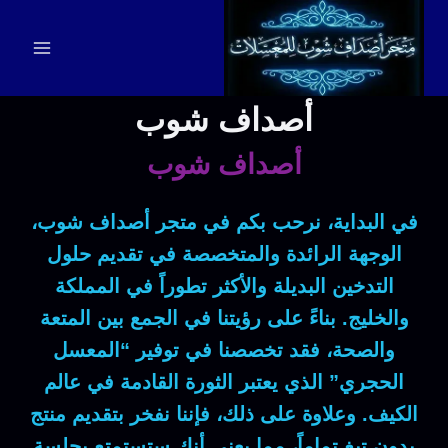
لتجاوز
لى
لمحتوى
أصداف شوب
أصداف شوب
في البداية
، نرحب بكم في
متجر أصداف شوب
،
الوجهة الرائدة والمتخصصة في تقديم حلول
التدخين البديلة والأكثر تطوراً في المملكة
والخليج.
بناءً على رؤيتنا
في الجمع بين المتعة
والصحة،
فقد
تخصصنا في توفير “المعسل
الحجري” الذي يعتبر الثورة القادمة في عالم
الكيف.
وعلاوة على ذلك
، فإننا نفخر بتقديم
منتج
بدون تبغ
تماماً،
مما يعني
أنك ستستمتع بجلسة