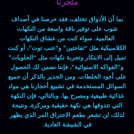
متجرنا
بما أن
الأذواق تختلف،
فقد
حرصنا في أصداف
شوب على توفير باقة واسعة من النكهات
العالمية.
سواء كنت
من عشاق النكهات
الكلاسيكية مثل “تفاحتين” و”عنب توت”،
أو كنت
تميل إلى الابتكار وتجربة نكهات مثل “الحلويات”
و”الفواكه الاستوائية”،
فإننا
نضمن لك الحصول
على أجود الخلطات.
ومن الجدير بالذكر
أن جميع
السوائل المستخدمة في تشبيع أحجارنا هي مواد
غذائية طبيعية ومصرح بها.
وبالتالي
، فإن النكهة
التي تتذوقها هي نكهة حقيقية ومركزة،
ونتيجة
لذلك
، لن تشعر بطعم الاحتراق المر الذي يظهر
في الشيشة العادية.