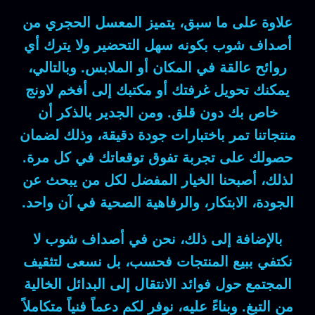
علاوة على ما سبق
، يتميز المعسل الحجري من
أصداف شوب
بكونه سهل التحضير ولا يترك أي
روائح عالقة في المكان أو الملابس.
وبالتالي
،
يمكنك تحويل غرفتك أو مكتبك إلى أفخم لاونج
خاص بك دون قلق.
ومن الجدير بالذكر
أن
منتجاتنا تمر باختبارات جودة دقيقة،
وذلك لضمان
حصولك على تجربة تفوق توقعاتك في كل مرة.
لذلك
، أصبحنا الخيار المفضل لكل من يبحث عن
الجودة، الابتكار، والرفاهية الصحية في آن واحد.
بالإضافة إلى ذلك
، نحن في أصداف شوب لا
نكتفي ببيع المنتجات فحسب،
بل
نسعى لتثقيف
المجتمع حول فوائد الانتقال إلى البدائل الخالية
من التبغ.
وبناءً عليه
، نوفر لكم دعماً فنياً متكاملاً