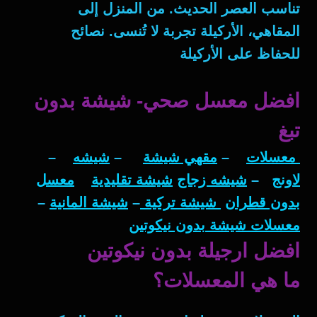
تناسب العصر الحديث. من المنزل إلى
المقاهي، الأركيلة تجربة لا تُنسى.
نصائح
للحفاظ على الأركيلة
افضل معسل صحي- شيشة بدون
تبغ
معسلات
–
مقهي شيشة
–
شيشه
–
لاونج
–
شيشه زجاج
شيشة تقليدية
معسل
بدون قطران
شيشة تركية
–
شيشة المانية
–
معسلات شيشة بدون نيكوتين
افضل ارجيلة بدون نيكوتين
ما هي المعسلات؟