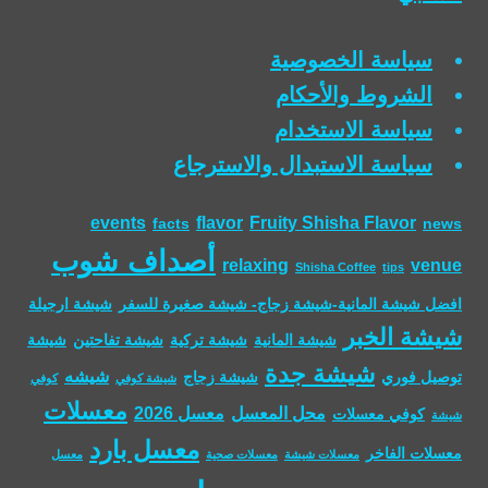
سياسة الخصوصية
الشروط والأحكام
سياسة الاستخدام
سياسة الاستبدال والاسترجاع
events
flavor
Fruity Shisha Flavor
facts
news
أصداف شوب
relaxing
venue
Shisha Coffee
tips
افضل شيشة المانية-شيشة زجاج- شيشة صغيرة للسفر
شيشة ارجيلة
شيشة الخبر
شيشة المانية
شيشة تركية
شيشة تفاحتين
شيشة
شيشة جدة
شيشه
توصيل فوري
شيشة زجاج
شيشة كوفي
كوفي
معسلات
محل المعسل
معسل 2026
كوفي معسلات
شيشة
معسل بارد
معسلات الفاخر
معسلات شيشة
معسلات صحية
معسل