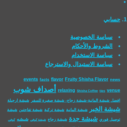
حسابي
سياسة الخصوصية
الشروط والأحكام
سياسة الاستخدام
سياسة الاستبدال والاسترجاع
events
flavor
Fruity Shisha Flavor
facts
news
أصداف شوب
relaxing
venue
Shisha Coffee
tips
افضل شيشة المانية-شيشة زجاج- شيشة صغيرة للسفر
شيشة ارجيلة
شيشة الخبر
شيشة المانية
شيشة تركية
شيشة تفاحتين
شيشة
شيشة جدة
شيشه
توصيل فوري
شيشة زجاج
شيشة كوفي
كوفي