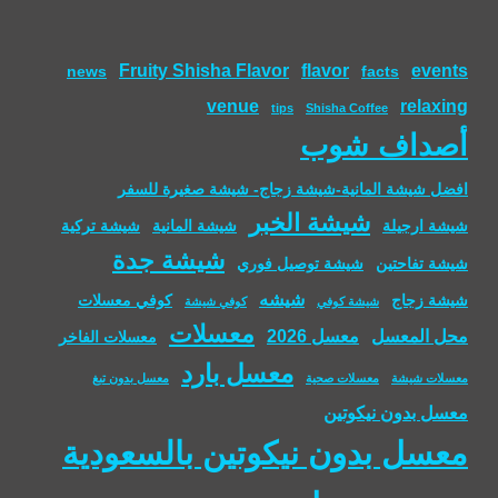
Fruity Shisha Flavor
flavor
events
news
facts
venue
relaxing
tips
Shisha Coffee
أصداف شوب
افضل شيشة المانية-شيشة زجاج- شيشة صغيرة للسفر
شيشة الخبر
شيشة ارجيلة
شيشة المانية
شيشة تركية
شيشة جدة
شيشة تفاحتين
شيشة توصيل فوري
شيشه
شيشة زجاج
كوفي معسلات
شيشة كوفي
كوفي شيشة
معسلات
محل المعسل
معسل 2026
معسلات الفاخر
معسل بارد
معسلات شيشة
معسلات صحية
معسل بدون تبغ
معسل بدون نيكوتين
معسل بدون نيكوتين بالسعودية