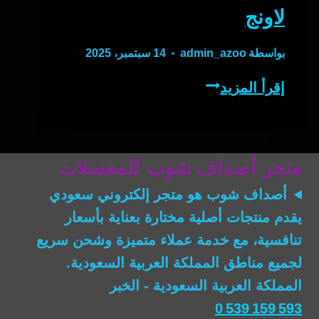
لاونج
بواسطة
admin_azoo
14 سبتمبر، 2025
لاونج
إقرأ المزيد
متجر أصداف شوب للمعسلات
أصداف شوب
هو متجر إلكتروني سعودي
يقدم منتجات أصلية مختارة بعناية بأسعار
تنافسية، مع خدمة عملاء متميزة وشحن سريع
لجميع مناطق المملكة العربية السعودية.
المملكة العربية السعودية - الخبر
0 539 159 593