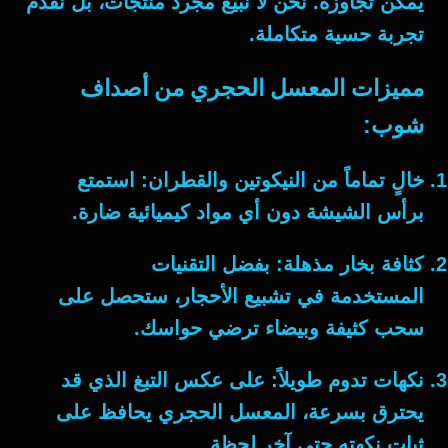
يمكن تجاوزه. نحن لا نبيع مجرد منتجات، بل نقدم
تجربة حسية متكاملة.
مميزات المعسل الحجري من أصداف
شوب:
خالٍ تماماً من النيكوتين والقطران:
استمتع
برأس الشيشة دون أي مواد كيميائية ضارة.
كثافة بخار مذهلة:
بفضل التقنيات
المستخدمة في تشبيع الأحجار، ستحصل على
سحب كثيفة وبيضاء ترضي حواسك.
نكهات تدوم طويلاً:
على عكس التبغ الذي قد
يحترق بسرعة، المعسل الحجري يحافظ على
ثبات نكهته حتى آخر لحظة.