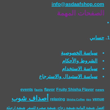
info@asdaafshop.com
الصفحات المهمة
حسابي
سياسة الخصوصية
الشروط والأحكام
سياسة الاستخدام
سياسة الاستبدال والاسترجاع
events
flavor
Fruity Shisha Flavor
facts
news
أصداف شوب
relaxing
venue
Shisha Coffee
tips
افضل شيشة المانية-شيشة زجاج- شيشة صغيرة للسفر
شيشة ارجيلة