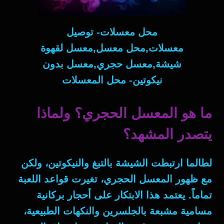
محل معسلات- توصيل
معسلات,محل معسل,معسل لقهوة
شيشة,معسل حجري,معسل بدون
نيكوتين- محل المعسلات
ما هو المعسل الحجري؟ ولماذا
يتصدر المشهد؟
لطالما ارتبطت الشيشة بالتبغ والنيكوتين، ولكن
مع ظهور
المعسل الحجري
، تغيرت قواعد اللعبة
تماماً. يعتمد هذا الابتكار على أحجار بركانية
مسامية مشبعة بالجلسرين والنكهات الطبيعية،