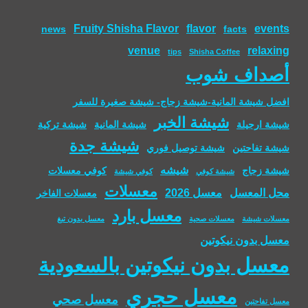
Fruity Shisha Flavor
flavor
events
news
facts
venue
relaxing
tips
Shisha Coffee
أصداف شوب
افضل شيشة المانية-شيشة زجاج- شيشة صغيرة للسفر
شيشة الخبر
شيشة ارجيلة
شيشة المانية
شيشة تركية
شيشة جدة
شيشة تفاحتين
شيشة توصيل فوري
شيشه
شيشة زجاج
كوفي معسلات
شيشة كوفي
كوفي شيشة
معسلات
محل المعسل
معسل 2026
معسلات الفاخر
معسل بارد
معسلات شيشة
معسلات صحية
معسل بدون تبغ
معسل بدون نيكوتين
معسل بدون نيكوتين بالسعودية
معسل حجري
معسل صحي
معسل تفاحتين