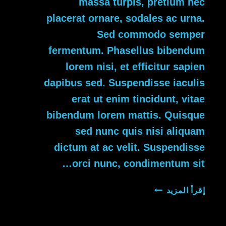
massa turpis, pretium nec
placerat ornare, sodales ac urna.
Sed commodo semper
fermentum. Phasellus bibendum
lorem nisi, et efficitur sapien
dapibus sed. Suspendisse iaculis
erat ut enim tincidunt, vitae
bibendum lorem mattis. Quisque
sed nunc quis nisi aliquam
dictum at ac velit. Suspendisse
orci nunc, condimentum sit…
TOP
إقرأ المزيد
HOOKAH
MIXES