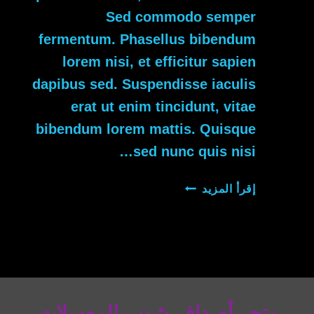
Sed commodo semper
fermentum. Phasellus bibendum
lorem nisi, et efficitur sapien
dapibus sed. Suspendisse iaculis
erat ut enim tincidunt, vitae
bibendum lorem mattis. Quisque
sed nunc quis nisi…
HOW
إقرأ المزيد
TO
INCREASE
THE
PROFITABILITY
OF
YOUR
RESTAURANTS
متجر أصداف شوب للمعسلات