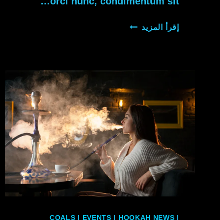
orci nunc, condimentum sit…
HOW
إقرأ المزيد
TO
INCREASE
THE
PROFITABILITY
OF
YOUR
RESTAURANTS
THROUGH
DATA
COALS
|
EVENTS
|
HOOKAH NEWS
|