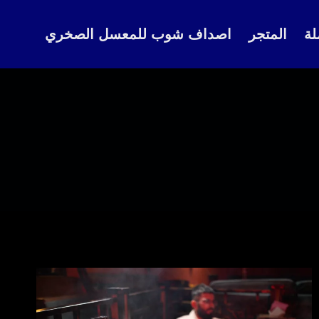
لة
المتجر
اصداف شوب للمعسل الصخري