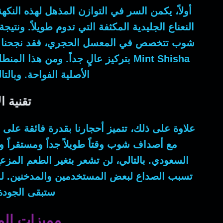
أولاً
، يكمن السر في التوازن المذهل لهذه النكه
النعناع الجليدية المكثفة التي تدوم طويلاً.
ونتيجة
شوب تتخصص في المعسل الحجري،
فقد
نجحنا 
Mint Shisha
بتركيز عالٍ جداً.
ومن هذا المنط
الأصلية الفواحة.
وبالتا
تقنية ا
علاوة على ذلك
، تتميز أحجارنا بقدرة فائقة عل
مع أصداف شوب وقتاً طويلاً جداً ومستقراً وم
السعودي.
بالتالي
، لن تشعر بتغير الطعم المزعج
تسبب الصداع لبعض المستخدمين والمدخنين.
ل
ستبقى الجودة 
مميزات المعسل الحجري P