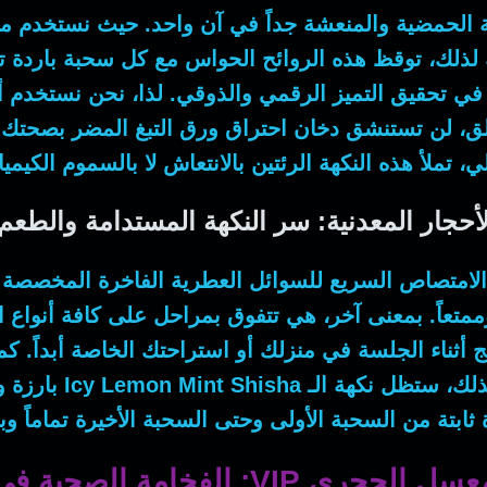
ة الحمضية والمنعشة جداً في آن واحد.
حيث
نستخدم مست
 لذلك
، توقظ هذه الروائح الحواس مع كل سحبة باردة ت
في تحقيق التميز الرقمي والذوقي.
لذا
، نحن نستخدم أ
لق
، لن تستنشق دخان احتراق ورق التبغ المضر بصحتك أ
لي
، تملأ هذه النكهة الرئتين بالانتعاش لا بالسموم الكيمي
لأحجار المعدنية: سر النكهة المستدامة والطعم
ى الامتصاص السريع للسوائل العطرية الفاخرة المخصصة
متعاً.
بمعنى آخر
، هي تتفوق بمراحل على كافة أنواع ا
 أثناء الجلسة في منزلك أو استراحتك الخاصة أبداً.
كم
ذلك
، ستظل نكهة الـ
Icy Lemon Mint Shisha
بارزة و
ثابتة من السحبة الأولى وحتى السحبة الأخيرة تماماً و
VI: الفخامة الصحية في كل سحبة