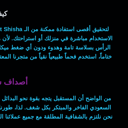
كيفي
لتحقيق أقصى استفادة ممكنة من الـ
t Shisha
الاستخدام مباشرة في منزلك أو استراحتك.
لأن
ه
الرأس بسلاسة تامة وهدوء ودون أي ضغط ميك
ختاماً
، استخدم فحماً طبيعياً نقياً من متجرنا الم
أصداف شو
من الواضح أن
المستقبل يتجه بقوة نحو البدائل الص
السعودي الفاخر والمبتكر بكل شغف.
لذا
، طورنا
نحن نلتزم بالشفافية المطلقة مع جميع عملائنا ا