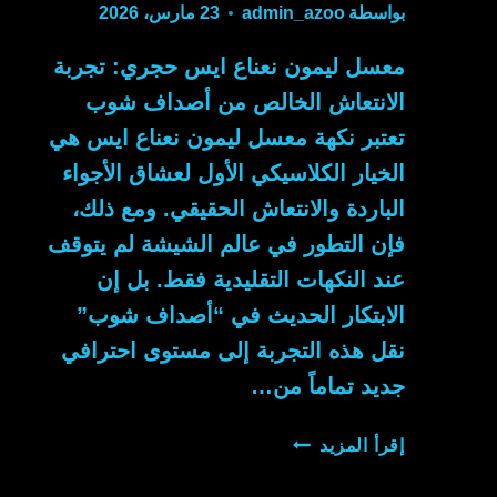
بواسطة
admin_azoo
23 مارس، 2026
معسل ليمون نعناع ايس حجري: تجربة
الانتعاش الخالص من أصداف شوب
تعتبر نكهة معسل ليمون نعناع ايس هي
الخيار الكلاسيكي الأول لعشاق الأجواء
الباردة والانتعاش الحقيقي. ومع ذلك،
فإن التطور في عالم الشيشة لم يتوقف
عند النكهات التقليدية فقط. بل إن
الابتكار الحديث في “أصداف شوب”
نقل هذه التجربة إلى مستوى احترافي
جديد تماماً من…
معسل
إقرأ المزيد
ليمون
نعناع