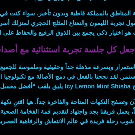
ة المناطق بالمملكة قاطبة وبدون تأخير.
سواء
كنت في ا
ول تجربة الليمون والنعناع المثلج الحجري لمنزلك 
و اختيار ذكي يجمع بين الذوق الرفيع والحفاظ على ال
اجعل كل جلسة تجربة استثنائية مع أص
باستمرار وبسرعة مذهلة جداً وحقيقية وملموسة للجميع
مستمر.
لقد
نجحنا بالفعل في دمج الأصالة مع تكنولوجيا الم
ج
Icy Lemon Mint Shisha
يليق بلقب “أفضل معسل 
الآن وتصفح النكهات المتاحة والفاخرة جداً.
هيا
اقتنِ نكهة
، يعمل فريقنا بجد واجتهاد لتقديم قمة الفخامة الصحية 
ب رحلة فريدة في عالم الانتعاش والرفاهية العصرية 