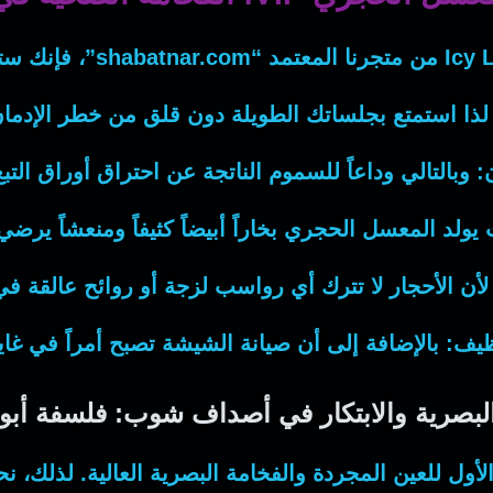
Icy 
من متجرنا المعتمد “shabatnar.com”،
فإنك
ستح
لذا
استمتع بجلساتك الطويلة دون قلق من خطر الإدما
:
وبالتالي
وداعاً للسموم الناتجة عن احتراق أوراق التبغ 
يولد المعسل الحجري بخاراً أبيضاً كثيفاً ومنعشاً يرض
لأن
الأحجار لا تترك أي رواسب لزجة أو روائح عالقة في
ظيف:
بالإضافة إلى أن
صيانة الشيشة تصبح أمراً في غاي
البصرية والابتكار في أصداف شوب: فلسفة أب
الأول للعين المجردة والفخامة البصرية العالية.
لذلك
، ن