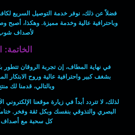
فضلاً عن ذلك
، نوفر خدمة التوصيل السريع لكاف
وباحترافية عالية وخدمة مميزة.
وهكذا
، أصبح وص
لأصداف شوب ه
الخاتمة: 
في نهاية المطاف
، إن تجربة الروقان تتطور 
بشغف كبير واحترافية عالية وروح الابتكار ال
وبالتالي
، قدمنا لك منت
لذلك
، لا تتردد أبداً في زيارة موقعنا الإلكتروني 
البصري والتذوقي بنفسك وبكل ثقة وفخر.
ختاماً
كل سحبة مع أصداف شو