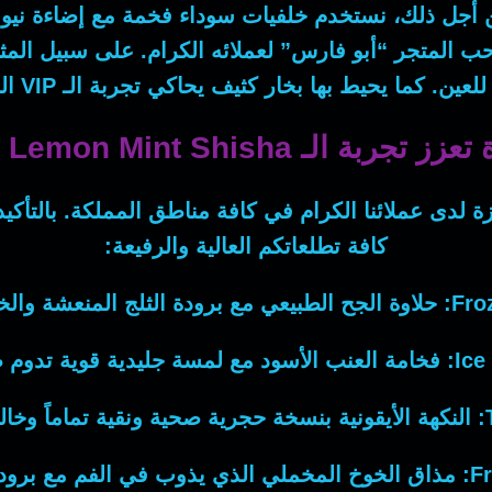
 أجل ذلك
، نستخدم خلفيات سوداء فخمة مع إضاءة نيون
ب المتجر “أبو فارس” لعملائه الكرام.
على سبيل المث
 للعين.
كما
يحيط بها بخار كثيف يحاكي تجربة الـ VIP الحقيقية التي لن تجدها إلا في أصداف شوب.
لـ Icy Lemon Mint Shisha الحجري
 لدى عملائنا الكرام في كافة مناطق المملكة.
بالتأكيد
كافة تطلعاتكم العالية والرفيعة:
Fro
حلاوة الجح الطبيعي مع برودة الثلج المنعشة وال
Ice
فخامة العنب الأسود مع لمسة جليدية قوية تدوم طو
النكهة الأيقونية بنسخة حجرية صحية ونقية تماماً وخالي
Fr
مذاق الخوخ المخملي الذي يذوب في الفم مع برودة