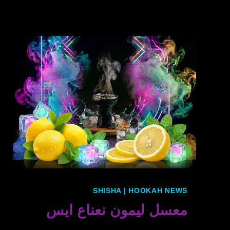
SHISHA
|
HOOKAH NEWS
معسل ليمون نعناع ايس