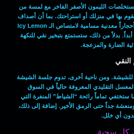
خلصات الليمون الأصفر الفاخر مع لمسة من
قوم بها في منزلك أو استراحتك.
بما أن
أصداف
حجاراً معدنية مسامية لامتصاص الـ
Icy Lemon
بداً.
بدلاً من ذلك
، ستستمتع بتبخير نقي للنكهة
ائية الضارة والمزعجة.
 النقي
 للشيشة.
ومن ناحية أخرى
، تدوم جلسة الشيشة
لمعسل التقليدي المعروفة حالياً في السوق
ا
ستختفي تماماً رائحة “الشياط” المنفرة التي
منعشة جداً حتى الرمق الأخير.
إضافة إلى ذلك
،
بدون أي خلل.