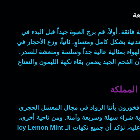
ة فائقة.
أولاً
، قم برج العبوة جيداً قبل البدء في
دنية بشكل كامل ومتساوٍ.
ثانياً
، وزع الأحجار في
لهواء بمثالية عالية جداً وسلسة ومنعشة للصدر.
ن
الفحم الجيد يضمن بقاء نكهة الليمون والنعناع
المملكة
فخورون بأننا الرواد في مجال المعسل الحجري
جربة شراء سهلة وسريعة وآمنة.
ومن ناحية أخرى
،
 عليه
، نؤكد أن جميع نكهات الـ
Icy Lemon Mint