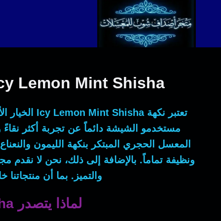
لتجاوز
لى
لمحتوى
Icy Lemon Mint Shisha: حين تلتقي حيوية الليمون ببرودة الجليد في أصداف 
تعتبر نكهة
Icy Lemon Mint Shisha
الخيار ال
مستخدمو الشيشة دائماً عن تجربة أكثر نقاء
المعسل الحجري المبتكر بنكهة الليمون والنعناع 
ونظيفة تماماً.
بالإضافة إلى ذلك
، نحن لا نقدم مج
والتميز.
بما أن
منتجاتنا خا
لماذا يتصدر Icy Lemon Mint Shisha خيارات الصفوة في المملكة؟