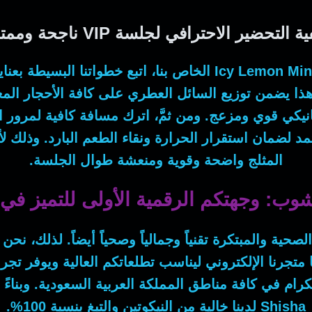
ة التحضير الاحترافي لجلسة VIP ناجحة وممتعة
Icy Lemon Min
الخاص بنا، اتبع خطواتنا البسيطة بعناي
ذا يضمن توزيع السائل العطري على كافة الأحجار المع
انيكي قوي ومزعج.
ومن ثمَّ
، اترك مسافة كافية لمرور ا
عتمد لضمان استقرار الحرارة ونقاء الطعم البارد.
وذلك لأ
المثلج واضحة وقوية ومنعشة طوال الجلسة.
ب: وجهتكم الرقمية الأولى للتميز في 
حية والمبتكرة تقنياً وجمالياً وصحياً أيضاً.
لذلك
، نحن 
 متجرنا الإلكتروني ليناسب تطلعاتكم العالية ويوفر ت
لكرام في كافة مناطق المملكة العربية السعودية.
وبناءً
Shisha
لدينا خالية من النيكوتين والتبغ بنسبة 100%.