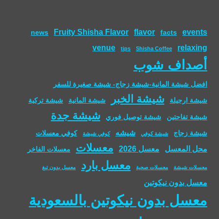
Fruity Shisha Flavor
flavor
events
news
facts
venue
relaxing
tips
Shisha Coffee
أصداف شوب
افضل شيشة المانية-شيشة زجاج- شيشة صغيرة للسفر
شيشة الخبر
شيشة ارجيلة
شيشة المانية
شيشة تركية
شيشة جدة
شيشة تفاحتين
شيشة توصيل فوري
شيشه
شيشة زجاج
كوفي معسلات
شيشة كوفي
كوفي شيشة
معسلات
محل المعسل
معسل 2026
معسلات الفاخر
معسل بارد
معسلات شيشة
معسلات صحية
معسل بدون تبغ
معسل بدون نيكوتين
معسل بدون نيكوتين بالسعودية