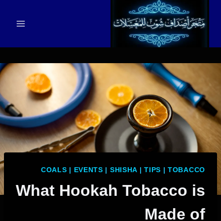
لتجاوز
لى
لمحتوى
COALS
|
EVENTS
|
SHISHA
|
TIPS
|
TOBACCO
What Hookah Tobacco is
Made of