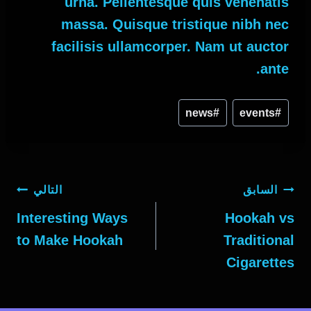
urna. Pellentesque quis venenatis
massa. Quisque tristique nibh nec
facilisis ullamcorper. Nam ut auctor
ante.
news
#
events
#
تصفّح
السابق
التالي
المقالات
Interesting Ways
Hookah vs
to Make Hookah
Traditional
Cigarettes