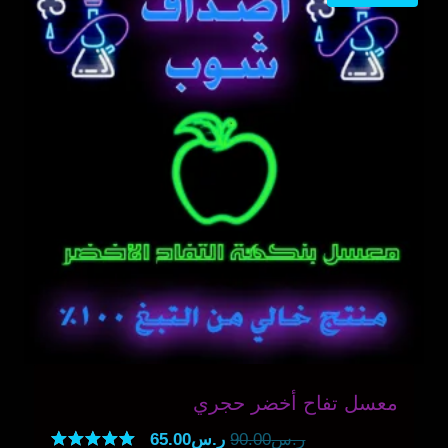
معسل تفاح أخضر حجري
السعر
السعر
ر.س
90.00
ر.س
65.00