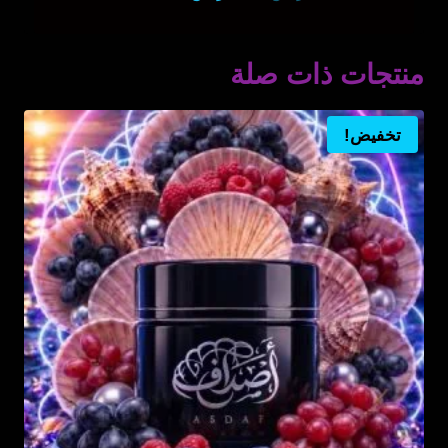
الأصلي
الحالي
تم التقييم
5.00
هو:
هو:
من 5
منتجات ذات صلة
ر.س90.00.
ر.س65.00.
تخفيض!