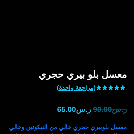
معسل بلو بيري حجري
(مراجعة واحدة)
تم التقييم
بـ
5.00
من
السعر
السعر
ر.س
90.00
ر.س
65.00
5 بناءً على
تقييم عميل
الأصلي
الحالي
واحد
معسل بلوبيري حجري خالي من النيكوتين وخالي
هو:
هو: