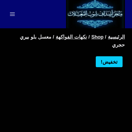
لتجاوز
لى
لمحتوى
الرئيسية
/
Shop
/
نكهات الفواكهة
/
معسل بلو بيري
حجري
تخفيض!