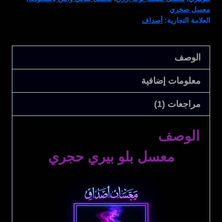
معسل صخري
العلامة التجارية:
أصداف
الوصف
معلومات إضافية
مراجعات (1)
الوصف
معسل بلو بيري حجري