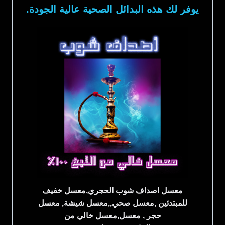
يوفر لك هذه البدائل الصحية عالية الجودة.
معسل اصداف شوب الحجري,معسل خفيف
للمبتدئين ,معسل صحي,,معسل شيشة, معسل
حجر , معسل,معسل خالي من