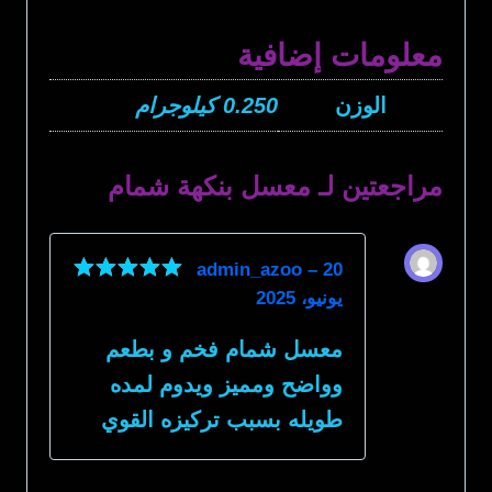
معلومات إضافية
الوزن
0.250 كيلوجرام
مراجعتين لـ
معسل بنكهة شمام
admin_azoo
–
20
يونيو، 2025
تم التقييم
5
من 5
معسل شمام فخم و بطعم
وواضح ومميز ويدوم لمده
طويله بسبب تركيزه القوي