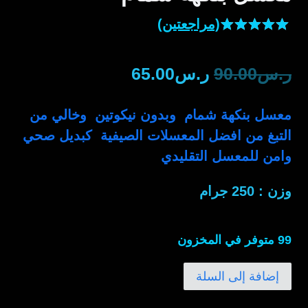
(مراجعتين)
تم التقييم
2
بـ
5.00
من
السعر
السعر
ر.س
90.00
ر.س
65.00
5 بناءً على
تقييم
من
الأصلي
الحالي
العملاء
معسل بنكهة شمام وبدون نيكوتين وخالي من
هو:
هو:
التبغ من افضل المعسلات الصيفية كبديل صحي
ر.س90.00.
ر.س65.00.
وامن للمعسل التقليدي
وزن : 250 جرام
99 متوفر في المخزون
كمية
إضافة إلى السلة
معسل