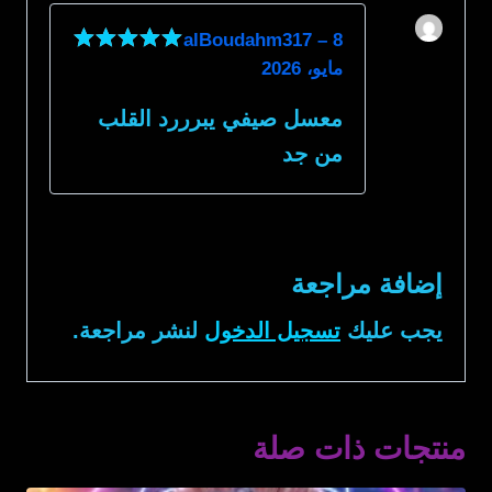
alBoudahm317
–
8
مايو، 2026
تم التقييم
5
من 5
معسل صيفي يبرررد القلب
من جد
إضافة مراجعة
يجب عليك
تسجيل الدخول
لنشر مراجعة.
منتجات ذات صلة