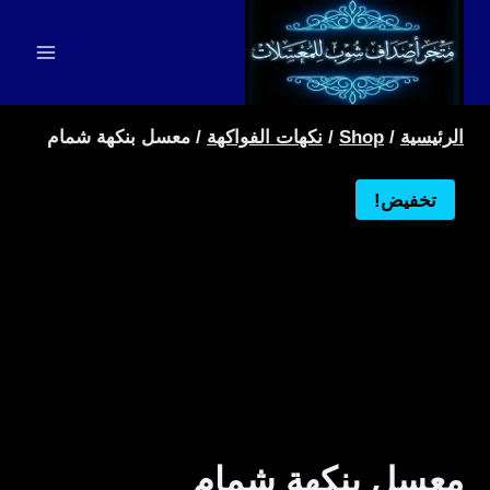
لتجاوز
لى
لمحتوى
الرئيسية
/
Shop
/
نكهات الفواكهة
/
معسل بنكهة شمام
تخفيض!
معسل بنكهة شمام