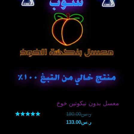
معسل بدون نيكوتين خوخ
السعر
ر.س
180.00
السعر
الأصلي
تم التقييم
ر.س
133.00
5.00
هو:
الحالي
من 5