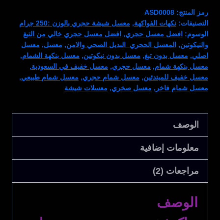
بنكهة
رمز المنتج:
ASD0008
شمام
التصنيفات:
نكهات الفواكهة
,
معسل شيشة حجري بالوزن :250 جرام
الوسوم:
افضل معسل حجري
,
افضل معسل حجري خالي من التبغ
والنيكوتين
,
المعسل الحجري البديل الصحي والامن
,
معسل
,
معسل
اصلي
,
معسل بدون تبغ
,
معسل بدون نيكوتين
,
معسل بنكهة الشمام
,
معسل بنكهة شمام
,
معسل حجري
,
معسل خفيف في السعودية
,
معسل خفيف للمبتدئين
,
معسل شمام حجري
,
معسل شمام طبيعي
,
معسل شمام فاخر
,
معسل صخري
,
معسلات شيشة
الوصف
معلومات إضافية
مراجعات (2)
الوصف