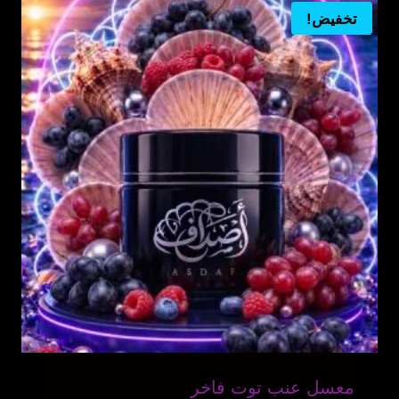
تخفيض!
معسل عنب توت فاخر