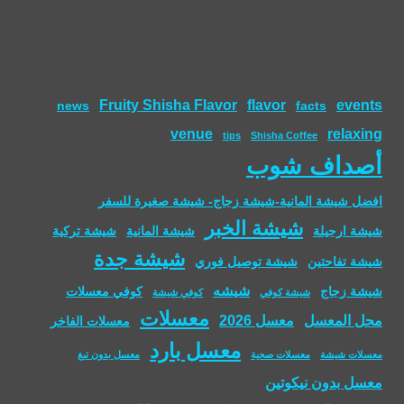
Fruity Shisha Flavor
flavor
events
news
facts
venue
relaxing
tips
Shisha Coffee
أصداف شوب
افضل شيشة المانية-شيشة زجاج- شيشة صغيرة للسفر
شيشة الخبر
شيشة ارجيلة
شيشة المانية
شيشة تركية
شيشة جدة
شيشة تفاحتين
شيشة توصيل فوري
شيشه
شيشة زجاج
كوفي معسلات
شيشة كوفي
كوفي شيشة
معسلات
محل المعسل
معسل 2026
معسلات الفاخر
معسل بارد
معسلات شيشة
معسلات صحية
معسل بدون تبغ
معسل بدون نيكوتين