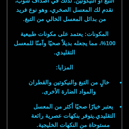
التبغ أو النيكوتين. لذلك في
أصداف شوب
،
نقدم لك
المعسل الصخري
، وهو نوع فريد
من بدائل المعسل الخالي من التبغ.
المكونات:
يعتمد على مكونات طبيعية
100%، مما يجعله بديلاً صحيًا وآمنًا للمعسل
التقليدي.
المزايا:
خالٍ من التبغ والنيكوتين والقطران
والمواد الضارة الأخرى.
يعتبر خيارًا صحيًا أكثر من المعسل
التقليدي.يتوفر بنكهات عصرية رائعة
مستوحاة من النكهات الخليجية.