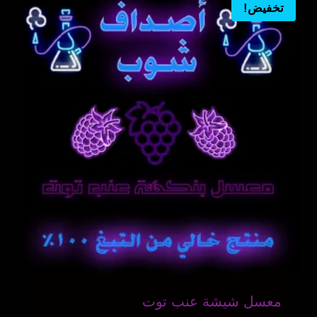
تخفيض!
معسل شيشة عنب توت