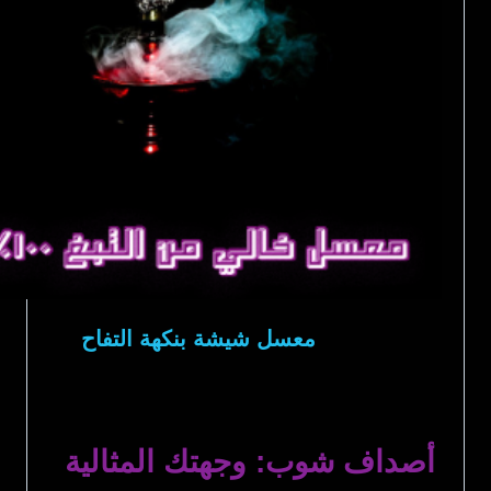
معسل شيشة بنكهة التفاح
أصداف شوب: وجهتك المثالية