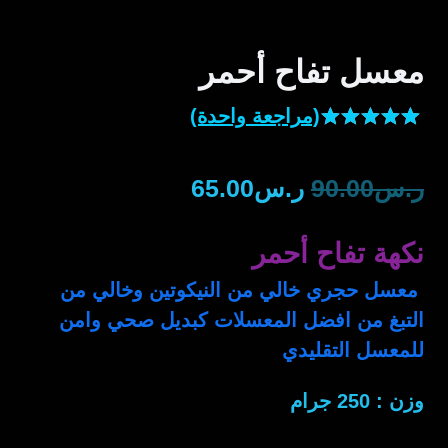
معسل تفاح أحمر
(مراجعة واحدة)
تم التقييم
بـ
5.00
من
السعر
السعر
ر.س
90.00
ر.س
65.00
5 بناءً على
تقييم عميل
الأصلي
الحالي
واحد
نكهة تفاح أحمر
هو:
هو:
معسل حجري خالي من النيكوتين وخالي من
ر.س90.00.
ر.س65.00.
التبغ من افضل المعسلات كبديل صحي وامن
للمعسل التقليدي
وزن : 250 جرام