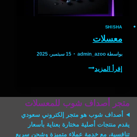
SHISHA
معسلات
بواسطة
admin_azoo
15 سبتمبر، 2025
معسلات
إقرأ المزيد
متجر أصداف شوب للمعسلات
أصداف شوب
هو متجر إلكتروني سعودي
يقدم منتجات أصلية مختارة بعناية بأسعار
تنافسية، مع خدمة عملاء متميزة وشحن سريع