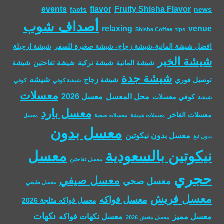
events
flavor
Fruity Shisha Flavor
facts
news
أصداف شوب
relaxing
venue
Shisha Coffee
tips
افضل شيشة المانية-شيشة زجاج- شيشة صغيرة للسفر
شيشة ارجيلة
شيشة الخبر
شيشة المانية
شيشة تركية
شيشة تفاحتين
شيشة
شيشة جدة
شيشه
توصيل فوري
شيشة زجاج
شيشة كوفي
كوفي
معسلات
محل المعسل
معسل 2026
كوفي معسلات
شيشة
معسل بارد
معسلات الفاخر
معسلات شيشة
معسلات صحية
معسل
معسل بدون
معسل بدون نيكوتين
بدون تبغ
معسل
نيكوتين بالسعودية
معسل تفاحتين
حجري
معسل صيفي
معسل صحي
معسل طبيعي
معسل فريش
معسل فواكه
معسل فواكه مثلجة 2026
نكهات
معسل مميز
معسل نكهات فواكه
معسل منعش 2026