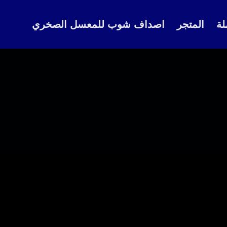
لة
المتجر
اصداف شوب للمعسل الصخري