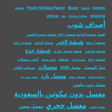
Fruity Shisha Flavor
flavor
events
news
facts
venue
relaxing
tips
Shisha Coffee
أصداف شوب
افضل شيشة المانية-شيشة زجاج- شيشة صغيرة للسفر
شيشة الخبر
شيشة ارجيلة
شيشة المانية
شيشة تركية
شيشة جدة
شيشة تفاحتين
شيشة توصيل فوري
شيشه
شيشة زجاج
كوفي معسلات
شيشة كوفي
كوفي شيشة
معسلات
محل المعسل
معسل 2026
معسلات الفاخر
معسل بارد
معسلات شيشة
معسلات صحية
معسل بدون تبغ
معسل بدون نيكوتين
معسل بدون نيكوتين بالسعودية
معسل حجري
معسل صحي
معسل تفاحتين