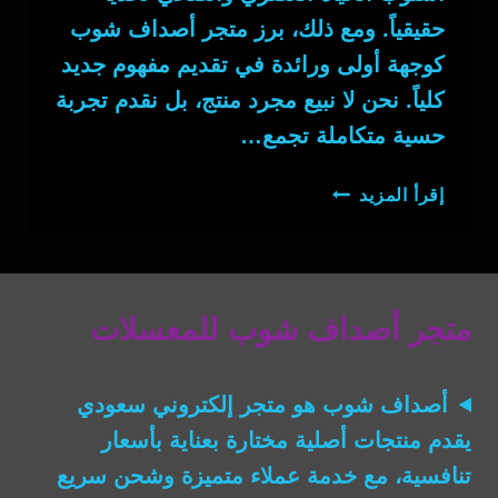
حقيقياً. ومع ذلك، برز متجر أصداف شوب
كوجهة أولى ورائدة في تقديم مفهوم جديد
كلياً. نحن لا نبيع مجرد منتج، بل نقدم تجربة
حسية متكاملة تجمع…
معسلات
إقرأ المزيد
أصداف
متجر أصداف شوب للمعسلات
أصداف شوب
هو متجر إلكتروني سعودي
يقدم منتجات أصلية مختارة بعناية بأسعار
تنافسية، مع خدمة عملاء متميزة وشحن سريع