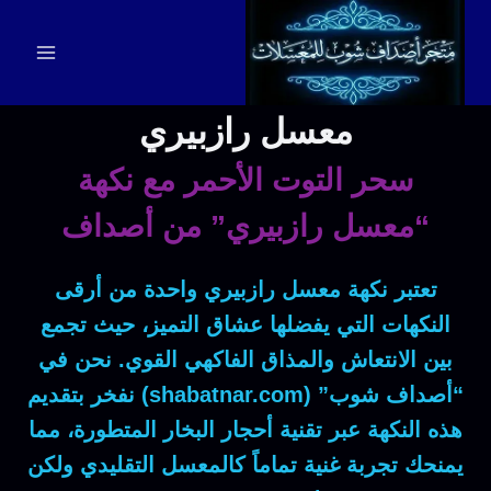
لتجاوز
لى
لمحتوى
معسل رازبيري
سحر التوت الأحمر مع نكهة
“معسل رازبيري” من أصداف
تعتبر نكهة
معسل رازبيري
واحدة من أرقى
النكهات التي يفضلها عشاق التميز، حيث تجمع
بين الانتعاش والمذاق الفاكهي القوي. نحن في
“أصداف شوب” (shabatnar.com) نفخر بتقديم
هذه النكهة عبر تقنية أحجار البخار المتطورة، مما
يمنحك تجربة غنية تماماً كالمعسل التقليدي ولكن