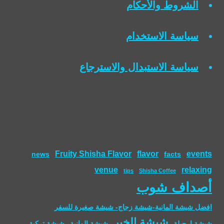
الشروط والأحكام
سياسة الاستخدام
سياسة الاستبدال والاسترجاع
Fruity Shisha Flavor
flavor
events
news
facts
venue
relaxing
tips
Shisha Coffee
أصداف شوب
افضل شيشة المانية-شيشة زجاج- شيشة صغيرة للسفر
شيشة الخبر
شيشة ارجيلة
شيشة المانية
شيشة تركية