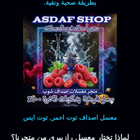
بطريقة صحية ونقية.
معسل اصداف توت احمر, توت ايس
لماذا تختار معسل رازبيري من متجرنا؟