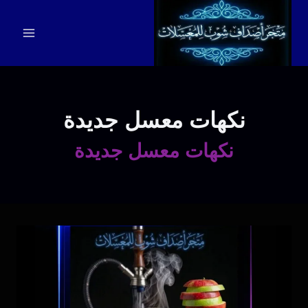
لتجاوز
لى
لمحتوى
نكهات معسل جديدة
نكهات معسل جديدة