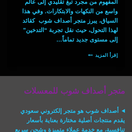
المفهوم من مجرد تبغ تقليدي إلى عالم
واسع من النكهات والابتكارات. وفي هذا
السياق، يبرز متجر أصداف شوب كقائد
لهذا التحول، حيث نقل تجربة “التدخين”
إلى مستوى جديد تماماً…
المعسل
إقرأ المزيد
متجر أصداف شوب للمعسلات
أصداف شوب
هو متجر إلكتروني سعودي
يقدم منتجات أصلية مختارة بعناية بأسعار
تنافسية، مع خدمة عملاء متميزة وشحن سريع