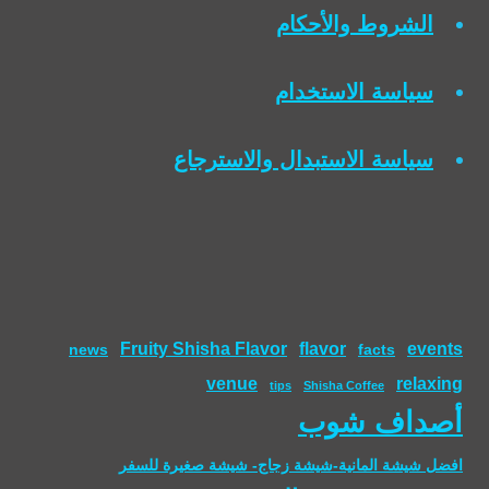
الشروط والأحكام
سياسة الاستخدام
سياسة الاستبدال والاسترجاع
Fruity Shisha Flavor
flavor
events
news
facts
venue
relaxing
tips
Shisha Coffee
أصداف شوب
افضل شيشة المانية-شيشة زجاج- شيشة صغيرة للسفر