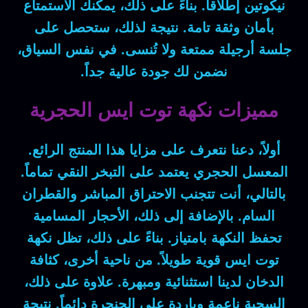
نيكوتين إطلاقاً. بناءً على ذلك، يمكنك الاستمتاع
بأمان وثقة تامة. نتيجة لذلك، ستحصل على
جلسة أرجيلة ممتعة ولا تُنسى. في نفس السياق،
نضمن لك جودة عالية جداً.
مميزات نكهة توت ايس الحجرية
أولاً، دعنا نتعرف على مزايا هذا المنتج الرائع.
المعسل الحجري يعتمد على التبخر النقي تماماً.
بالتالي، أنت تتجنب الاحتراق المباشر والقطران
السام. بالإضافة إلى ذلك، الأحجار المسامية
تحفظ النكهة بامتياز. بناءً على ذلك، تظل نكهة
توت ايس قوية طويلاً. من ناحية أخرى، كثافة
الدخان لدينا استثنائية ومبهرة. علاوة على ذلك،
السحبة ناعمة وباردة على الحنجرة دائماً. نتيجة