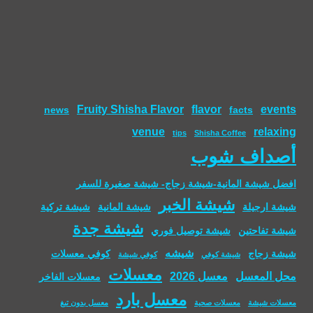
Fruity Shisha Flavor
flavor
events
news
facts
venue
relaxing
tips
Shisha Coffee
أصداف شوب
افضل شيشة المانية-شيشة زجاج- شيشة صغيرة للسفر
شيشة الخبر
شيشة ارجيلة
شيشة المانية
شيشة تركية
شيشة جدة
شيشة تفاحتين
شيشة توصيل فوري
شيشه
شيشة زجاج
كوفي معسلات
شيشة كوفي
كوفي شيشة
معسلات
محل المعسل
معسل 2026
معسلات الفاخر
معسل بارد
معسلات شيشة
معسلات صحية
معسل بدون تبغ