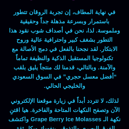
في نهاية المطاف
، إن تجربة الروقان تتطور
باستمرار وبسرعة مذهلة جداً وحقيقية
وملموسة.
لذا
، نحن في أصداف شوب نقود هذا
التطور بشغف كبير واحترافية عالية وروح
الابتكار.
لقد
نجحنا بالفعل في دمج الأصالة مع
تكنولوجيا المستقبل الذكية والنظيفة تماماً
والآمنة.
وبالتالي
، قدمنا لك منتجاً يليق بلقب
“أفضل معسل حجري” في السوق السعودي
والخليجي الحالي.
لذلك
، لا تتردد أبداً في زيارة موقعنا الإلكتروني
الآن وتصفح النكهات المتاحة والفاخرة.
هيا
اقتنِ
نكهة الـ
Grape Berry Ice Molasses
واكتشف
الفرق البصري والتذوقي بنفسك وبكل ثقة.