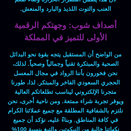
العنب والتوت اللذيذ والبارد والمنعش.
أصداف شوب: وجهتكم الرقمية
الأولى للتميز في المملكة
من الواضح أن
المستقبل يتجه بقوة نحو البدائل
الصحية والمبتكرة تقنياً وجمالياً وصحياً.
لذلك
،
نحن فخورون بأننا الرواد في مجال المعسل
الحجري السعودي الفاخر والمبتكر.
لذا
، طورنا
متجرنا الإلكتروني ليناسب تطلعاتكم العالية
ويوفر تجربة شراء ممتعة.
ومن ناحية أخرى
، نحن
نلتزم بالشفافية المطلقة مع جميع عملائنا الكرام
في كافة المناطق.
وبناءً عليه
، نؤكد أن جميع
نكهاتنا خالية من النيكوتين والتبغ بنسبة 100%