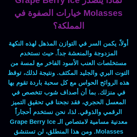
لماذا يتصدر Grape Berry Ice
Molasses خيارات الصفوة في
المملكة؟
أولاً
، يكمن السر في التوازن المذهل لهذه النكهة
المزدوجة والمنعشة جداً.
حيث
نستخدم
مستخلصات العنب الأسود الفاخر مع لمسة من
التوت البري والجليد المكثف.
ونتيجة لذلك
، توقظ
هذه الروائح الحواس مع كل سحبة باردة تقوم بها
في منزلك.
بما أن
أصداف شوب تتخصص في
المعسل الحجري،
فقد
نجحنا في تحقيق التميز
الرقمي والذوقي.
لذا
، نحن نستخدم أحجاراً
معدنية مسامية لامتصاص الـ
Grape Berry Ice
Molasses
.
ومن هذا المنطلق
، لن تستنشق