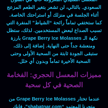
السعودي.
بالتالي
، لن تشعر بتغير الطعم المزعج
أثناء الجلسة في منزلك أو استراحتك الخاصة.
كما
ستختفي تماماً رائحة “الشياط” المنفرة التي
تسبب الصداع لبعض المستخدمين.
لذلك
، ستظل
نكهة الـ
Grape Berry Ice Molasses
بارزة
ومنعشة جداً حتى النهاية.
إضافة إلى ذلك
،
ستبقى الجودة ثابتة من السحبة الأولى وحتى
السحبة الأخيرة تماماً وبدون أي خلل.
مميزات المعسل الحجري: الفخامة
الصحية في كل سحبة
عندما تختار
Grape Berry Ice Molasses
من
متجرنا المعتمد “shabatnar.com”،
فإنك