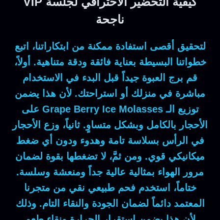
كيفية التحضير الاحترافي لجلسة VIP
ناجحة
لتحقيق أقصى استفادة ممكنة من ابتكاراتنا، اتبع
خطواتنا البسيطة بعناية فائقة ودقة متناهية.
أولاً
،
قم برج العبوة جيداً قبل البدء في الاستخدام
مباشرة في منزلك أو استراحتك.
لأن
هذا يضمن
توزيع الـ
Grape Berry Ice Molasses
على
الأحجار بالكامل وبشكل متساوٍ.
ثانياً
، وزع الأحجار
في الرأس بسلاسة تامة وهدوء ودون أي ضغط
ميكانيكي قوي.
ومن ثمَّ
، لا تضغطها بقوة لضمان
مرور الهواء بمثالية عالية جداً ومنعشة وسلسة.
ختاماً
، استخدم فحم طبيعي نقي من متجرنا
المعتمد دائماً لضمان الجودة والنقاء التام.
وذلك
لأن
هذا يضمن استقرار الحرارة ونقاء طعم