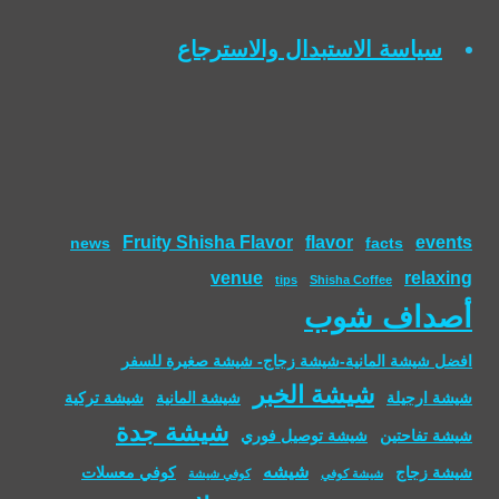
سياسة الاستبدال والاسترجاع
Fruity Shisha Flavor
flavor
events
news
facts
venue
relaxing
tips
Shisha Coffee
أصداف شوب
افضل شيشة المانية-شيشة زجاج- شيشة صغيرة للسفر
شيشة الخبر
شيشة ارجيلة
شيشة المانية
شيشة تركية
شيشة جدة
شيشة تفاحتين
شيشة توصيل فوري
شيشه
شيشة زجاج
كوفي معسلات
شيشة كوفي
كوفي شيشة