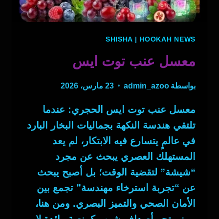
SHISHA
|
HOOKAH NEWS
معسل عنب توت ايس
بواسطة
admin_azoo
23 مارس، 2026
معسل عنب توت ايس الحجري: عندما
تلتقي هندسة النكهة بجماليات البخار البارد
في عالمٍ يتسارع فيه الابتكار، لم يعد
المستهلك العصري يبحث عن مجرد
“شيشة” لتقضية الوقت؛ بل أصبح يبحث
عن “تجربة استرخاء مهندسة” تجمع بين
الأمان الصحي والتميز البصري. ومن هنا،
يبرز متجر أصداف شوب كمنصة رائدة لا