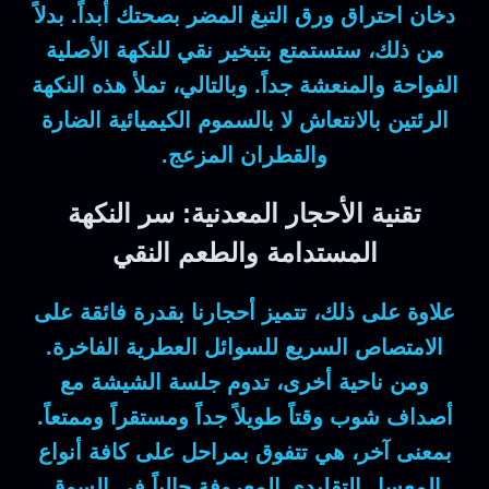
دخان احتراق ورق التبغ المضر بصحتك أبداً.
بدلاً
من ذلك
، ستستمتع بتبخير نقي للنكهة الأصلية
الفواحة والمنعشة جداً.
وبالتالي
، تملأ هذه النكهة
الرئتين بالانتعاش لا بالسموم الكيميائية الضارة
والقطران المزعج.
تقنية الأحجار المعدنية: سر النكهة
المستدامة والطعم النقي
علاوة على ذلك
، تتميز أحجارنا بقدرة فائقة على
الامتصاص السريع للسوائل العطرية الفاخرة.
ومن ناحية أخرى
، تدوم جلسة الشيشة مع
أصداف شوب وقتاً طويلاً جداً ومستقراً وممتعاً.
بمعنى آخر
، هي تتفوق بمراحل على كافة أنواع
المعسل التقليدي المعروفة حالياً في السوق