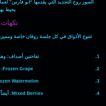
الصور روح التجديد التي يقدمها “أبو فارس” لعملا
يحيط بها
نكهات مميزة
تتنوع الأذواق في كل جلسة روقان خاصة ومميزة 
تفاحتين أصداف:
وه
Frozen Grape:
ozen Watermelon:
Mixed Berries:
أيضاً
ي