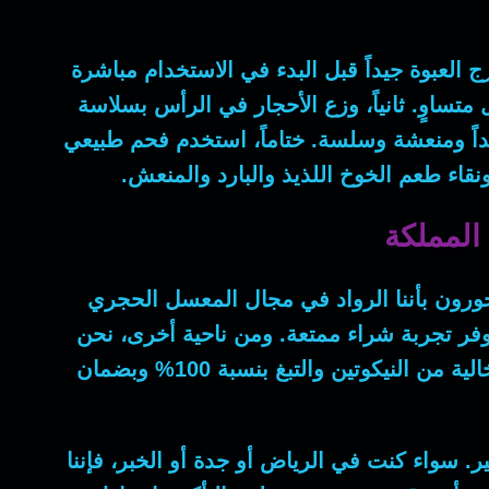
ج العبوة جيداً قبل البدء في الاستخدام مباشرة
 متساوٍ.
ثانياً
، وزع الأحجار في الرأس بسلاسة
 جداً ومنعشة وسلسة.
ختاماً
، استخدم فحم طبيعي
قاء طعم الخوخ اللذيذ والبارد والمنعش.
المملكة
ورون بأننا الرواد في مجال المعسل الحجري
وفر تجربة شراء ممتعة.
ومن ناحية أخرى
، نحن
، نؤكد أن جميع نكهاتنا خالية من النيكوتين والتبغ بنسبة 100% وبضمان
ير.
سواء
كنت في الرياض أو جدة أو الخبر،
فإننا