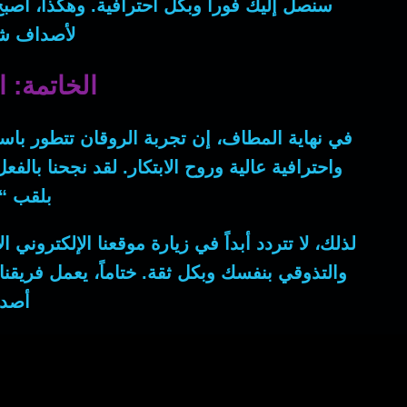
سنصل إليك فوراً وبكل احترافية.
وهكذا
، أصب
لأصداف شو
الخاتمة: 
في نهاية المطاف
، إن تجربة الروقان تتطور با
واحترافية عالية وروح الابتكار.
لقد
نجحنا بالفعل
بلقب “
لذلك
، لا تتردد أبداً في زيارة موقعنا الإلكتروني
والتذوقي بنفسك وبكل ثقة.
ختاماً
، يعمل فريقنا
أصدا