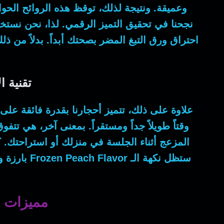
وعميقة.
ونتيجة لذلك
، توقظ هذه الروائح الحو
نجحنا في تحقيق التميز الرقمي.
لذا
، نحن نستخد
احتراق ورق التبغ المضر بصحتك أبداً.
بدلاً من ذل
تقنية ا
علاوة على ذلك
، تتميز أحجارنا بقدرة فائقة عل
وقتاً طويلاً جداً ومستقراً.
بمعنى آخر
، هي تتفوق
المزعج أثناء الجلسة في منزلك أو استراحتك.
ك
ستظل نكهة الـ
Frozen Peach Flavor
بارزة و
مميزات ا