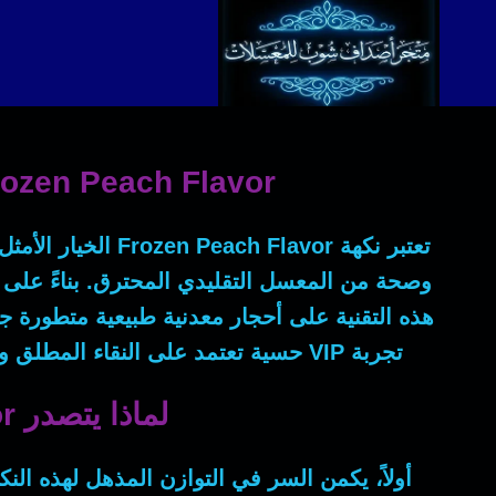
لتجاوز
لى
لمحتوى
Frozen Peach Flavor: حين يعانق الخوخ المخملي برودة الجليد في أص
تعتبر نكهة
Frozen Peach Flavor
الخيار الأمث
وصحة من المعسل التقليدي المحترق.
بناءً على
هذه التقنية على أحجار معدنية طبيعية متطورة جدا
تجربة VIP حسية تعتمد على النقاء المطلق والروقان والتميز.
لماذا يتصدر Frozen Peach Flavor خيارات الصفوة في المملكة؟
أولاً
، يكمن السر في التوازن المذهل لهذه النك