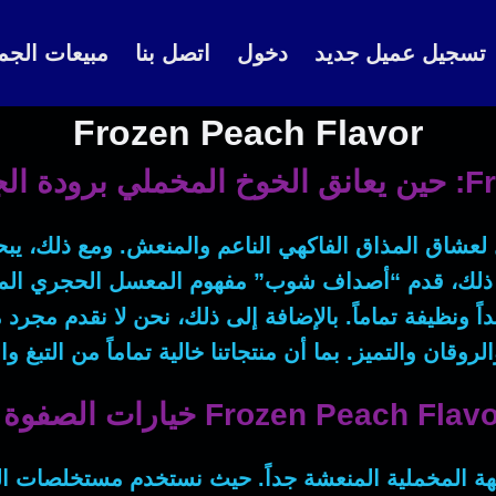
تسجيل عميل جديد
دخول
اتصل بنا
مبيعات الجم
Frozen Peach Flavor
داف شوب
ل لعشاق المذاق الفاكهي الناعم والمنعش.
ومع ذلك
، يب
 ذلك
، قدم “أصداف شوب” مفهوم المعسل الحجري المبتك
ً ونظيفة تماماً.
بالإضافة إلى ذلك
، نحن لا نقدم مجرد 
بما أن
منتجاتنا خالية تماماً من التبغ وا
هة المخملية المنعشة جداً.
حيث
نستخدم مستخلصات الخو