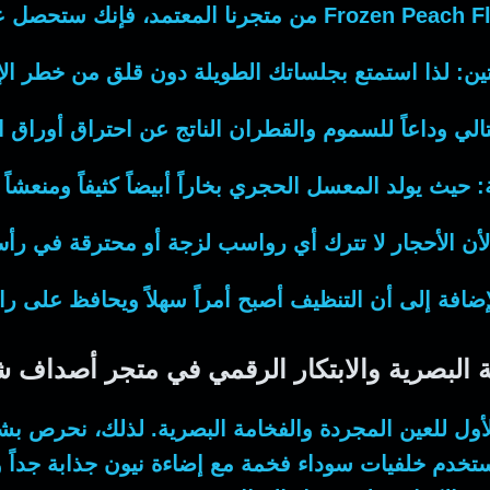
Frozen Peach F
من متجرنا المعتمد،
فإنك
ستحصل على
ين:
لذا
استمتع بجلساتك الطويلة دون قلق من خطر الإ
تالي
وداعاً للسموم والقطران الناتج عن احتراق أوراق ال
:
حيث
يولد المعسل الحجري بخاراً أبيضاً كثيفاً ومنعشاً وج
لأن
الأحجار لا تترك أي رواسب لزجة أو محترقة في رأ
إضافة إلى أن
التنظيف أصبح أمراً سهلاً ويحافظ على را
ة البصرية والابتكار الرقمي في متجر أصداف
الأول للعين المجردة والفخامة البصرية.
لذلك
، نحرص بشد
ستخدم خلفيات سوداء فخمة مع إضاءة نيون جذابة جداً 