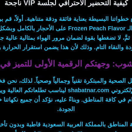
كيفية التحضير الاحترافي لجلسة VIP ناجحة
 خطواتنا البسيطة بعناية فائقة ودقة متناهية.
أولاً
، قم بر
لـ
Frozen Peach Flavor
على الأحجار بالكامل وبشكل
مَّ
، لا تضغطها بقوة لضمان مرور الهواء بمثالية عالية
ة والنقاء التام.
وذلك لأن
هذا يضمن استقرار الحرارة ون
ب: وجهتكم الرقمية الأولى للتميز في 
الصحية والمبتكرة تقنياً وجمالياً وصحياً.
لذلك
، نحن فخ
لإلكتروني
shabatnar.com
ليناسب تطلعاتكم العالية وي
رام في كافة المناطق.
وبناءً عليه
الجودة.
 المناطق بالمملكة العربية السعودية قاطبة وبدون تأخ