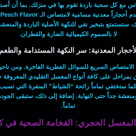
اس مع كل سحبة باردة تقوم بها في منزلك.
بما أن
أصدا
م أحجاراً معدنية مسامية لامتصاص الـ
 Peach Flavor
ك
، ستستمتع بتبخير نقي للنكهة الأصلية الباردة والمنعشة
لا بالسموم الكيميائية الضارة والقطران.
لأحجار المعدنية: سر النكهة المستدامة والطعم
ى الامتصاص السريع للسوائل العطرية الفاخرة.
ومن ناحي
 بمراحل على كافة أنواع المعسل التقليدي المعروفة ح
ما
ستختفي تماماً رائحة “الشياط” المنفرة التي تسب
منعشة جداً حتى النهاية.
إضافة إلى ذلك
، ستبقى الجودة
تماماً.
لمعسل الحجري: الفخامة الصحية في 