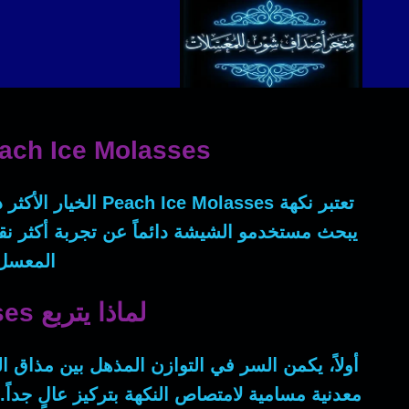
لتجاوز
لى
لمحتوى
Peach Ice Molasses: حين تلتقي حلاوة الخوخ ببرودة الجليد في 
تعتبر نكهة
Peach Ice Molasses
الخيار الأكثر
يبحث مستخدمو الشيشة دائماً عن تجربة أكثر نق
المعسل ا
لماذا يتربع Peach Ice Molasses الحجري على عرش نكهات VIP؟
أولاً
، يكمن السر في التوازن المذهل بين مذاق الخ
معدنية مسامية لامتصاص النكهة بتركيز عالٍ جداً.