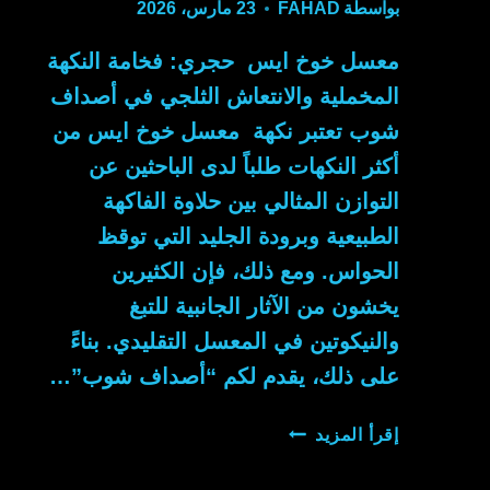
بواسطة
FAHAD
23 مارس، 2026
معسل خوخ ايس حجري: فخامة النكهة
المخملية والانتعاش الثلجي في أصداف
شوب تعتبر نكهة معسل خوخ ايس من
أكثر النكهات طلباً لدى الباحثين عن
التوازن المثالي بين حلاوة الفاكهة
الطبيعية وبرودة الجليد التي توقظ
الحواس. ومع ذلك، فإن الكثيرين
يخشون من الآثار الجانبية للتبغ
والنيكوتين في المعسل التقليدي. بناءً
على ذلك، يقدم لكم “أصداف شوب”…
معسل
إقرأ المزيد
خوخ
ايس