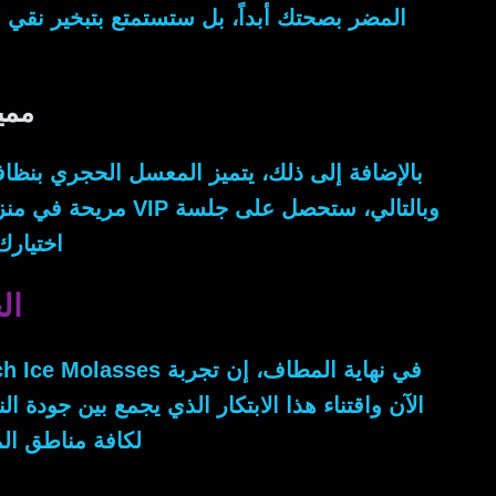
المضر بصحتك أبداً،
بل
ستستمتع بتبخير نقي لل
ممي
بالإضافة إلى ذلك
، يتميز المعسل الحجري بنظا
وبالتالي
، ستحصل على جلسة VIP مريحة في منزلك عند تجربتك Peach Ice Molasses مع ضمان خلو المنتج من النيكوتين والتبغ بنسبة 100%.
اختيارك
الخ
في نهاية المطاف
، إن تجربة
h Ice Molasses
الآن واقتناء هذا الابتكار الذي يجمع بين جودة الن
لكافة مناطق ال