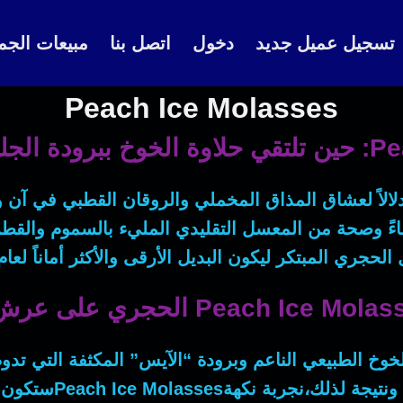
تسجيل عميل جديد
دخول
اتصل بنا
مبيعات الجم
Peach Ice Molasses
أصداف شوب
 دلالاً لعشاق المذاق المخملي والروقان القطبي في آن 
اءً وصحة من المعسل التقليدي المليء بالسموم والقط
لحجري المبتكر ليكون البديل الأرقى والأكثر أماناً لعام 2026
وخ الطبيعي الناعم وبرودة “الآيس” المكثفة التي تدوم
ونتيجة لذلك
،نجربة نكهة