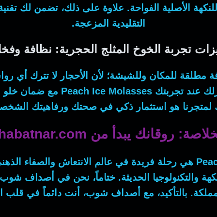
نكهة الأصلية الفواحة.
علاوة على ذلك
، تضمن لك تقنية ا
التقليدية المزعجة.
زات تجربة الخوخ المثلج الحجرية: نظافة وفخا
فة مطلقة للمكان وللشيشة؛
لأن
الأحجار لا تترك أي روا
 لمتجرنا هو استثمار ذكي في صحتك ورفاهيتك الشخصية
لاصة: روقانك يبدأ من shabatnar.com
Peac
هي رحلة فريدة في عالم الانتعاش والصفاء الذهن
كهة والتكنولوجيا الحديثة.
ختاماً
، نحن في أصداف شوب نض
مملكة.
بالتأكيد
، مع أصداف شوب، أنت دائماً في قلب الف