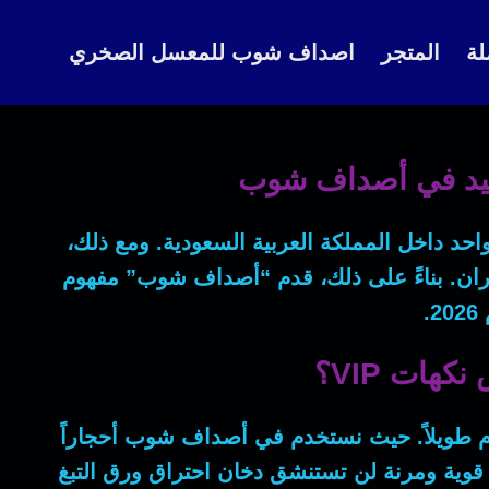
لة
المتجر
اصداف شوب للمعسل الصخري
واحد داخل المملكة العربية السعودية.
ومع ذلك
،
ران.
بناءً على ذلك
، قدم “أصداف شوب” مفهوم
.
 طويلاً.
حيث
نستخدم في أصداف شوب أحجاراً
Peach Ice Molassesستكون قوية ومرنة لن تستنشق دخان احتراق ورق التبغ