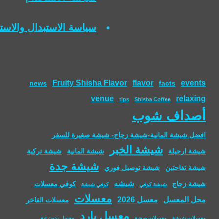
سياسة الاستبدال والاست
Fruity Shisha Flavor
flavor
events
news
facts
venue
relaxing
tips
Shisha Coffee
أصداف شوب
افضل شيشة المانية-شيشة زجاج- شيشة صغيرة للسفر
شيشة الخبر
شيشة ارجيلة
شيشة المانية
شيشة تركية
شيشة جدة
شيشة تفاحتين
شيشة توصيل فوري
شيشه
شيشة زجاج
كوفي معسلات
شيشة كوفي
كوفي شيشة
معسلات
محل المعسل
معسل 2026
معسلات الفاخر
معسل بارد
معسلات شيشة
معسلات صحية
معسل بدون تبغ