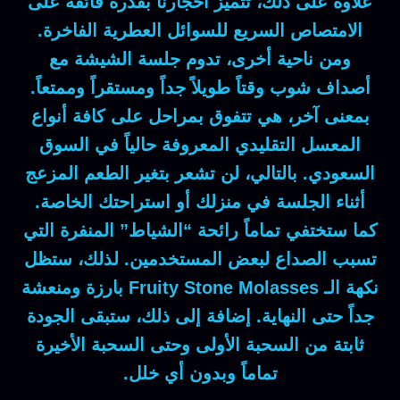
علاوة على ذلك
، تتميز أحجارنا بقدرة فائقة على
الامتصاص السريع للسوائل العطرية الفاخرة.
ومن ناحية أخرى
، تدوم جلسة الشيشة مع
أصداف شوب وقتاً طويلاً جداً ومستقراً وممتعاً.
بمعنى آخر
، هي تتفوق بمراحل على كافة أنواع
المعسل التقليدي المعروفة حالياً في السوق
السعودي.
بالتالي
، لن تشعر بتغير الطعم المزعج
أثناء الجلسة في منزلك أو استراحتك الخاصة.
كما
ستختفي تماماً رائحة “الشياط” المنفرة التي
تسبب الصداع لبعض المستخدمين.
لذلك
، ستظل
نكهة الـ
Fruity Stone Molasses
بارزة ومنعشة
جداً حتى النهاية.
إضافة إلى ذلك
، ستبقى الجودة
ثابتة من السحبة الأولى وحتى السحبة الأخيرة
تماماً وبدون أي خلل.