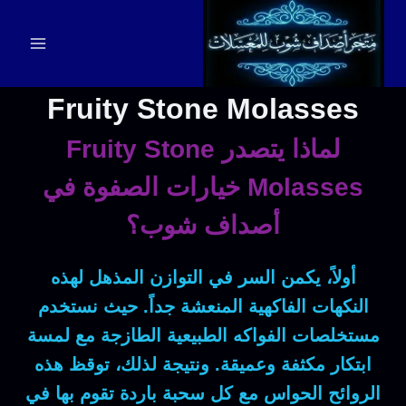
لتجاوز
لى
لمحتوى
Fruity Stone Molasses
لماذا يتصدر Fruity Stone
Molasses خيارات الصفوة في
أصداف شوب؟
أولاً
، يكمن السر في التوازن المذهل لهذه
النكهات الفاكهية المنعشة جداً.
حيث
نستخدم
مستخلصات الفواكه الطبيعية الطازجة مع لمسة
ابتكار مكثفة وعميقة.
ونتيجة لذلك
، توقظ هذه
الروائح الحواس مع كل سحبة باردة تقوم بها في