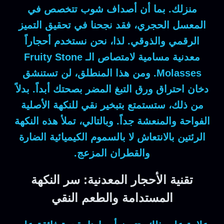
منزلك.
بما أن
أصداف شوب تتخصص في
المعسل الحجري،
فقد
نجحنا في تحقيق التميز
الرقمي والذوقي.
لذا
، نحن نستخدم أحجاراً
معدنية مسامية لامتصاص الـ
Fruity Stone
Molasses
.
ومن هذا المنطلق
، لن تستنشق
دخان احتراق ورق التبغ المضر بصحتك أبداً.
بدلاً
من ذلك
، ستستمتع بتبخير نقي للنكهة الأصلية
الفواحة والمنعشة جداً.
وبالتالي
، تملأ هذه النكهة
الرئتين بالانتعاش لا بالسموم الكيميائية الضارة
والقطران المزعج.
تقنية الأحجار المعدنية: سر النكهة
المستدامة والطعم النقي