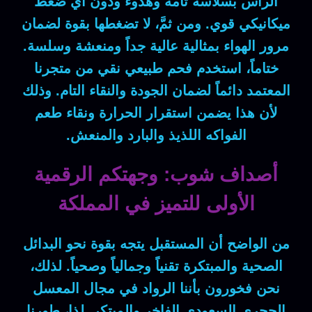
الرأس بسلاسة تامة وهدوء ودون أي ضغط
ميكانيكي قوي.
ومن ثمَّ
، لا تضغطها بقوة لضمان
مرور الهواء بمثالية عالية جداً ومنعشة وسلسة.
ختاماً
، استخدم فحم طبيعي نقي من متجرنا
المعتمد دائماً لضمان الجودة والنقاء التام.
وذلك
لأن
هذا يضمن استقرار الحرارة ونقاء طعم
الفواكه اللذيذ والبارد والمنعش.
أصداف شوب: وجهتكم الرقمية
الأولى للتميز في المملكة
من الواضح أن
المستقبل يتجه بقوة نحو البدائل
الصحية والمبتكرة تقنياً وجمالياً وصحياً.
لذلك
،
نحن فخورون بأننا الرواد في مجال المعسل
الحجري السعودي الفاخر والمبتكر.
لذا
، طورنا