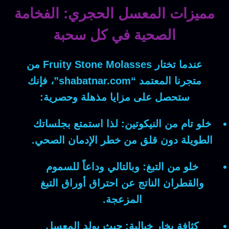
مميزات المعسل الحجري: الفخامة
الصحية في كل سحبة
عندما تختار
Fruity Stone Molasses
من
متجرنا المعتمد “shabatnar.com”،
فإنك
ستحصل على مزايا مذهلة وحصرية:
خلو تام من النيكوتين:
لذا
استمتع بجلساتك
الطويلة دون قلق من خطر الإدمان الصحي.
خلو من التبغ:
وبالتالي
وداعاً للسموم
والقطران الناتج عن احتراق أوراق التبغ
المزعجة.
كثافة بخار خيالية:
حيث
يولد المعسل