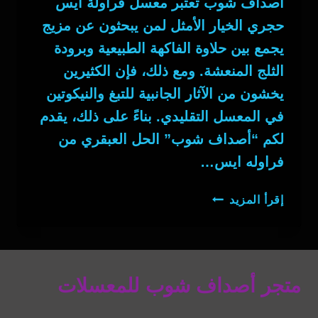
أصداف شوب تعتبر معسل فراولة ايس
حجري الخيار الأمثل لمن يبحثون عن مزيج
يجمع بين حلاوة الفاكهة الطبيعية وبرودة
الثلج المنعشة. ومع ذلك، فإن الكثيرين
يخشون من الآثار الجانبية للتبغ والنيكوتين
في المعسل التقليدي. بناءً على ذلك، يقدم
لكم “أصداف شوب” الحل العبقري من
فراوله ايس…
معسل
إقرأ المزيد
فراولة
ايس
حجري
متجر أصداف شوب للمعسلات