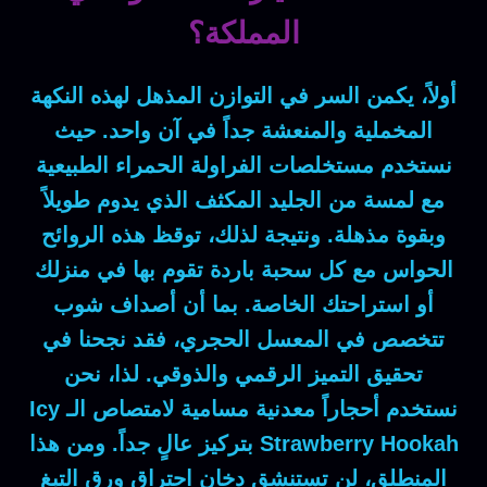
المملكة؟
أولاً
، يكمن السر في التوازن المذهل لهذه النكهة
المخملية والمنعشة جداً في آن واحد.
حيث
نستخدم مستخلصات الفراولة الحمراء الطبيعية
مع لمسة من الجليد المكثف الذي يدوم طويلاً
وبقوة مذهلة.
ونتيجة لذلك
، توقظ هذه الروائح
الحواس مع كل سحبة باردة تقوم بها في منزلك
أو استراحتك الخاصة.
بما أن
أصداف شوب
تتخصص في المعسل الحجري،
فقد
نجحنا في
تحقيق التميز الرقمي والذوقي.
لذا
، نحن
نستخدم أحجاراً معدنية مسامية لامتصاص الـ
Icy
Strawberry Hookah
بتركيز عالٍ جداً.
ومن هذا
المنطلق
، لن تستنشق دخان احتراق ورق التبغ