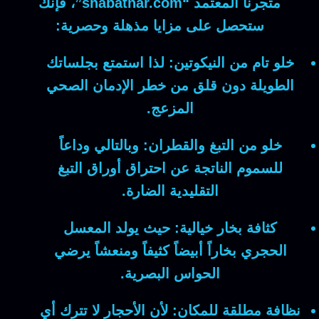
متجرنا المعتمد “shabatnar.com”،
فإنك
ستحصل على مزايا مذهلة وحصرية:
خلو تام من النيكوتين:
لذا
استمتع بجلساتك
الطويلة دون قلق من خطر الإدمان الصحي
المزعج.
خلو من التبغ والقطران:
وبالتالي
وداعاً
للسموم الناتجة عن احتراق أوراق التبغ
التقليدية الضارة.
كثافة بخار خيالية:
حيث
يولد المعسل
الحجري بخاراً أبيضاً كثيفاً ومنعشاً يرضي
الحواس البصرية.
نظافة مطلقة للمكان:
لأن
الأحجار لا تترك أي