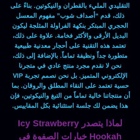
التقليدي المليء بالقطران والنيكوتين.
بناءً على
ذلك
، قدم “أصداف شوب” مفهوم المعسل
الحجري المبتكر بنكهة الفراولة المثلجة ليكون
البديل الأرقى والأكثر فخامة.
علاوة على ذلك
،
تعتمد هذه التقنية على أحجار معدنية طبيعية
متطورة جداً ونظيفة تماماً.
بالإضافة إلى ذلك
،
نحن لا نقدم مجرد منتج عادي في متجرنا
الإلكتروني المتميز.
بل
نحن نصمم تجربة VIP
حسية تعتمد على النقاء المطلق والروقان.
بما
أن
منتجاتنا خالية تماماً من التبغ والنيكوتين،
فإن
هذا يضمن لك جلسة استثنائية بكل المقاييس.
لماذا يتصدر Icy Strawberry
Hookah خيارات الصفوة في