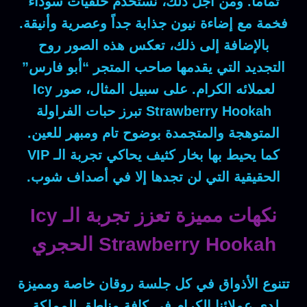
تماماً.
ومن أجل ذلك
، نستخدم خلفيات سوداء
فخمة مع إضاءة نيون جذابة جداً وعصرية وأنيقة.
بالإضافة إلى ذلك
، تعكس هذه الصور روح
التجديد التي يقدمها صاحب المتجر “أبو فارس”
لعملائه الكرام.
على سبيل المثال
، صور
Icy
Strawberry Hookah
تبرز حبات الفراولة
المتوهجة والمتجمدة بوضوح تام ومبهر للعين.
كما
يحيط بها بخار كثيف يحاكي تجربة الـ VIP
الحقيقية التي لن تجدها إلا في أصداف شوب.
نكهات مميزة تعزز تجربة الـ Icy
Strawberry Hookah الحجري
تتنوع الأذواق في كل جلسة روقان خاصة ومميزة
لدى عملائنا الكرام في كافة مناطق المملكة.