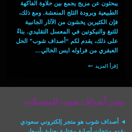
يبحثون عن مزيج يجمع بين حلاوة الفاكهة
الطبيعية وبرودة الثلج المنعشة. ومع ذلك،
فإن الكثيرين يخشون من الآثار الجانبية
للتبغ والنيكوتين في المعسل التقليدي. بناءً
على ذلك، يقدم لكم “أصداف شوب” الحل
العبقري من فراوله ايس الخالي…
فراوله
إقرأ المزيد
ايس
متجر أصداف شوب للمعسلات
أصداف شوب
هو متجر إلكتروني سعودي
يقدم منتجات أصلية مختارة بعناية بأسعار