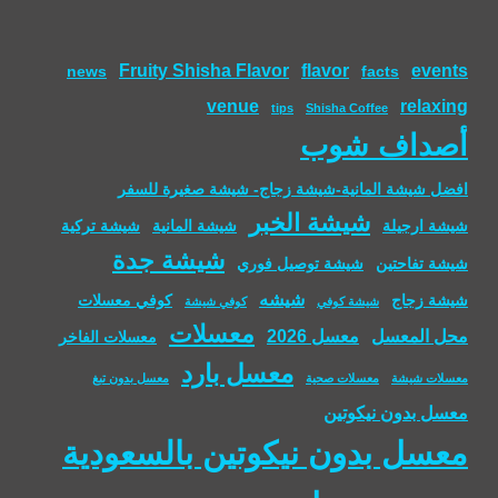
Fruity Shisha Flavor
flavor
events
news
facts
venue
relaxing
tips
Shisha Coffee
أصداف شوب
افضل شيشة المانية-شيشة زجاج- شيشة صغيرة للسفر
شيشة الخبر
شيشة ارجيلة
شيشة المانية
شيشة تركية
شيشة جدة
شيشة تفاحتين
شيشة توصيل فوري
شيشه
شيشة زجاج
كوفي معسلات
شيشة كوفي
كوفي شيشة
معسلات
محل المعسل
معسل 2026
معسلات الفاخر
معسل بارد
معسلات شيشة
معسلات صحية
معسل بدون تبغ
معسل بدون نيكوتين
معسل بدون نيكوتين بالسعودية