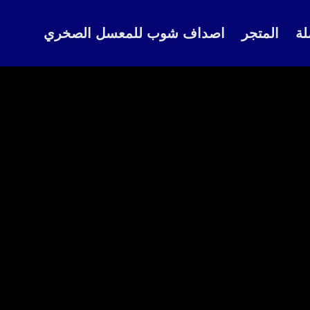
لة
المتجر
اصداف شوب للمعسل الصخري